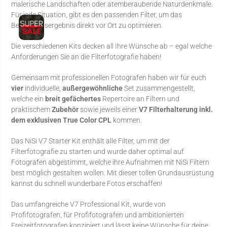
malerische Landschaften oder atemberaubende Naturdenkmale.
Für jede Situation, gibt es den passenden Filter, um das
Belichtungsergebnis direkt vor Ort zu optimieren.
Die verschiedenen Kits decken all Ihre Wünsche ab – egal welche
Anforderungen Sie an die Filterfotografie haben!
Gemeinsam mit professionellen Fotografen haben wir für euch
vier
individuelle,
außergewöhnliche
Set zusammengestellt,
welche ein
breit gefächertes
Repertoire an Filtern und
praktischem
Zubehör
sowie jeweils einer
V7 Filterhalterung inkl.
dem exklusiven True Color CPL
kommen.
Das NiSi V7 Starter Kit enthält alle Filter, um mit der
Filterfotografie zu starten und wurde daher optimal auf
Fotografen abgestimmt, welche ihre Aufnahmen mit NiSi Filtern
best möglich gestalten wollen. Mit dieser tollen Grundausrüstung
kannst du schnell wunderbare Fotos erschaffen!
Das umfangreiche V7 Professional Kit, wurde von
Profifotografen, für Profifotografen und ambitionierten
Freizeitfotografen konzipiert und lässt keine Wünsche für deine