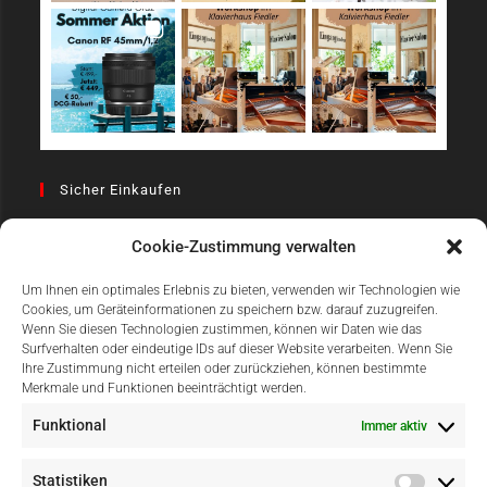
Sicher Einkaufen
Cookie-Zustimmung verwalten
Um Ihnen ein optimales Erlebnis zu bieten, verwenden wir Technologien wie
Cookies, um Geräteinformationen zu speichern bzw. darauf zuzugreifen.
Wenn Sie diesen Technologien zustimmen, können wir Daten wie das
Surfverhalten oder eindeutige IDs auf dieser Website verarbeiten. Wenn Sie
Einfach Online Bezahlen
Ihre Zustimmung nicht erteilen oder zurückziehen, können bestimmte
Merkmale und Funktionen beeinträchtigt werden.
Funktional
Immer aktiv
Statistiken