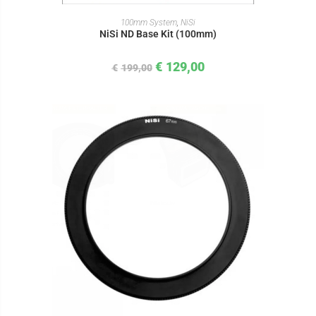
IN DEN WARENKORB
100mm System
,
NiSi
NiSi ND Base Kit (100mm)
€
129,00
€
199,00