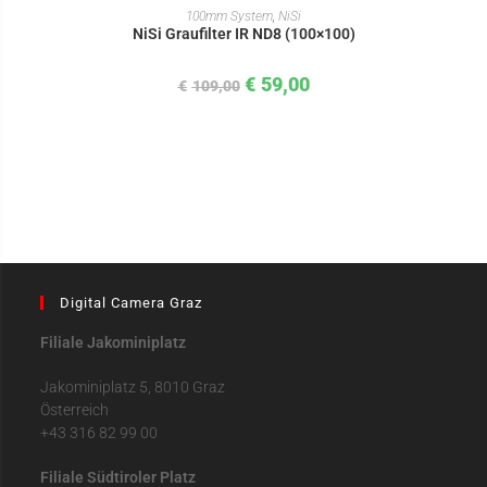
IN DEN WARENKORB
100mm System
,
NiSi
NiSi Graufilter IR ND8 (100×100)
€
59,00
€
109,00
Digital Camera Graz
Filiale Jakominiplatz
Jakominiplatz 5, 8010 Graz
Österreich
+43 316 82 99 00
Filiale Südtiroler Platz