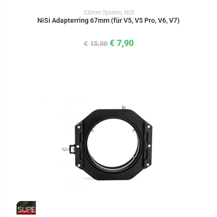
IN DEN WARENKORB
100mm System
,
NiSi
NiSi Adapterring 67mm (für V5, V5 Pro, V6, V7)
€
7,90
€
15,00