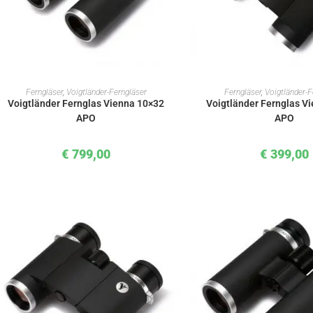
IN DEN WARENKORB
IN DEN WAREN
Ferngläser
,
Voigtländer-Ferngläser
Ferngläser
,
Voigtländer-F
Voigtländer Fernglas Vienna 10×32
Voigtländer Fernglas V
APO
APO
€
799,00
€
399,00