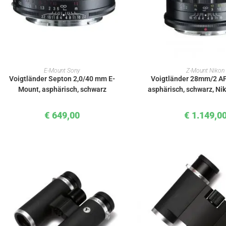
IN DEN WARENKORB
IN DEN WAREN
E-Mount Sony
Z-Mount Nikon
Voigtländer Septon 2,0/40 mm E-
Voigtländer 28mm/2 A
Mount, asphärisch, schwarz
asphärisch, schwarz, Ni
€
649,00
€
1.149,0