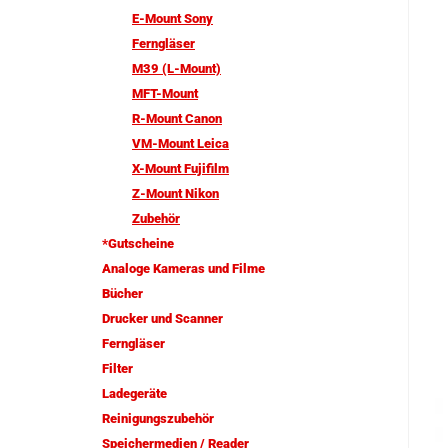
E-Mount Sony
Ferngläser
M39 (L-Mount)
MFT-Mount
R-Mount Canon
VM-Mount Leica
X-Mount Fujifilm
Z-Mount Nikon
Zubehör
*Gutscheine
Analoge Kameras und Filme
Bücher
Drucker und Scanner
Ferngläser
Filter
Ladegeräte
Reinigungszubehör
Speichermedien / Reader