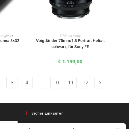
KORB
IN DEN WARENKORB
erngläser
E-Mount Sony
ienna 8×32
Voigtländer 75mm/1,8 Portrait Heliar,
schwarz, für Sony FE
€
1.199,00
3
4
…
10
11
12
Sicher Einkaufen