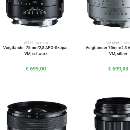
IN DEN WARENKORB
IN DEN WAREN
VM-Mount Leica
VM-Mount Leic
Voigtländer 75mm/2,8 APO-Skopar,
Voigtländer 75mm/2,8 
VM, schwarz
VM, silber
€
699,00
€
699,00