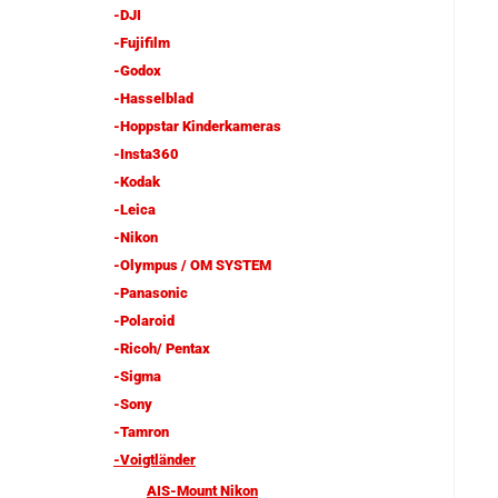
-DJI
-Fujifilm
-Godox
-Hasselblad
-Hoppstar Kinderkameras
-Insta360
-Kodak
-Leica
-Nikon
-Olympus / OM SYSTEM
-Panasonic
-Polaroid
-Ricoh/ Pentax
-Sigma
-Sony
-Tamron
-Voigtländer
AIS-Mount Nikon