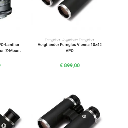
KORB
IN DEN WARENKORB
Ferngläser
,
Voigtländer-Ferngläser
PO-Lanthar
Voigtländer Fernglas Vienna 10×42
kon Z-Mount
APO
0
€
899,00