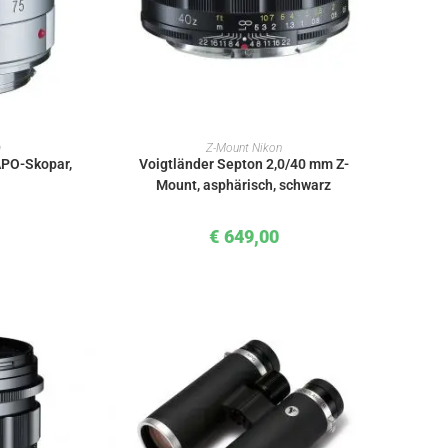
KORB
IN DEN WARENKORB
a
Z-Mount Nikon
APO-Skopar,
Voigtländer Septon 2,0/40 mm Z-
Mount, asphärisch, schwarz
€
649,00