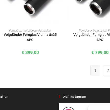
IN DEN WARENKORB
IN DEN WAREN
Ferngläser
,
Voigtländer-Ferngläser
Ferngläser
,
Voigtländer-F
Voigtländer Fernglas Vienna 8×25
Voigtländer Fernglas V
APO
APO
€
399,00
€
799,00
1
2
ation
Auf Instagram