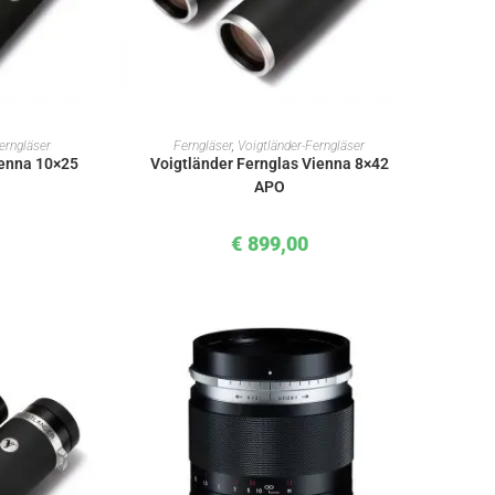
KORB
IN DEN WARENKORB
erngläser
Ferngläser
,
Voigtländer-Ferngläser
ienna 10×25
Voigtländer Fernglas Vienna 8×42
APO
€
899,00