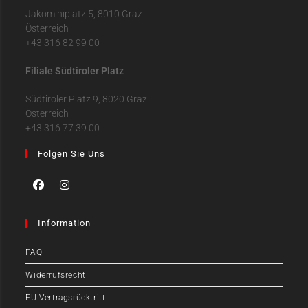
Jakominiplatz 5, 8010 Graz
Österreich
+43 316 82 99 00
Filiale Südtiroler Platz
Südtiroler Platz 9, 8020 Graz
Österreich
+43 316 77 39 00
Folgen Sie Uns
Information
FAQ
Widerrufsrecht
EU-Vertragsrücktritt