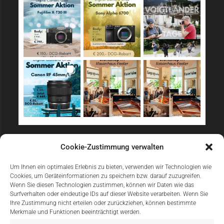
Sicher Einkaufen
Cookie-Zustimmung verwalten
Um Ihnen ein optimales Erlebnis zu bieten, verwenden wir Technologien wie
Cookies, um Geräteinformationen zu speichern bzw. darauf zuzugreifen.
Wenn Sie diesen Technologien zustimmen, können wir Daten wie das
Surfverhalten oder eindeutige IDs auf dieser Website verarbeiten. Wenn Sie
Ihre Zustimmung nicht erteilen oder zurückziehen, können bestimmte
Merkmale und Funktionen beeinträchtigt werden.
Einfach Online Bezahlen