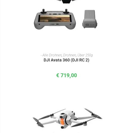
IN DEN WARENKORB
- Alle Drohnen
,
Drohnen
,
Über 250g
DJI Avata 360 (DJI RC 2)
€
719,00