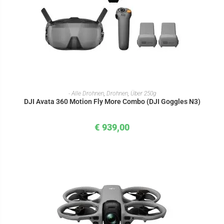
IN DEN WARENKORB
- Alle Drohnen
,
Drohnen
,
Über 250g
DJI Avata 360 Motion Fly More Combo (DJI Goggles N3)
€
939,00