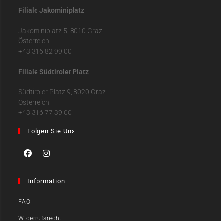
Filiale Jakominiplatz
Jakominiplatz 5, 8010 Graz
Österreich
+43 316 82 99 00
Filiale Südtiroler Platz
Südtiroler Platz 9, 8020 Graz
Österreich
+43 316 77 39 00
Folgen Sie Uns
Information
FAQ
Widerrufsrecht