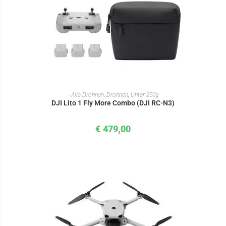
IN DEN WARENKORB
- Alle Drohnen
,
Drohnen
,
Unter 250g
DJI Lito 1 Fly More Combo (DJI RC-N3)
€
479,00