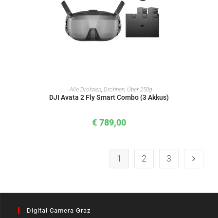
IN DEN WARENKORB
- Alle Drohnen
,
Drohnen
,
Über 250g
DJI Avata 2 Fly Smart Combo (3 Akkus)
€
789,00
1
2
3
Digital Camera Graz