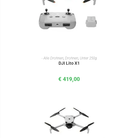
IN DEN WARENKORB
- Alle Drohnen
,
Drohnen
,
Unter 250g
DJI Lito X1
€
419,00