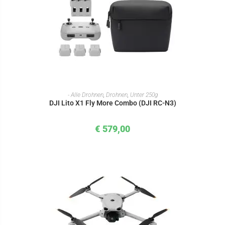
IN DEN WARENKORB
- Alle Drohnen
,
Drohnen
,
Unter 250g
DJI Lito X1 Fly More Combo (DJI RC-N3)
€
579,00