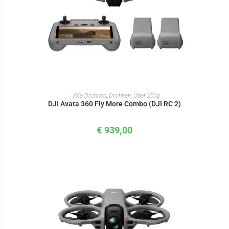
IN DEN WARENKORB
- Alle Drohnen
,
Drohnen
,
Über 250g
DJI Avata 360 Fly More Combo (DJI RC 2)
€
939,00