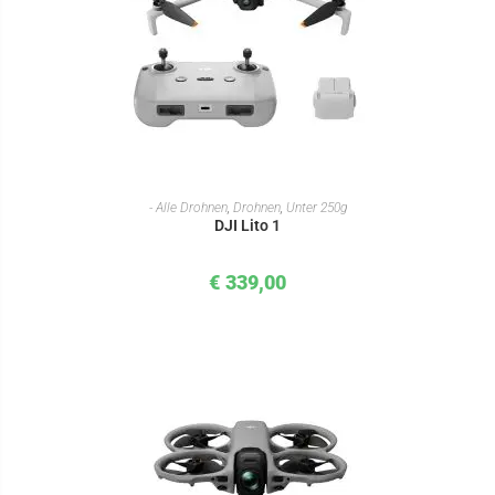
IN DEN WARENKORB
- Alle Drohnen
,
Drohnen
,
Unter 250g
DJI Lito 1
€
339,00