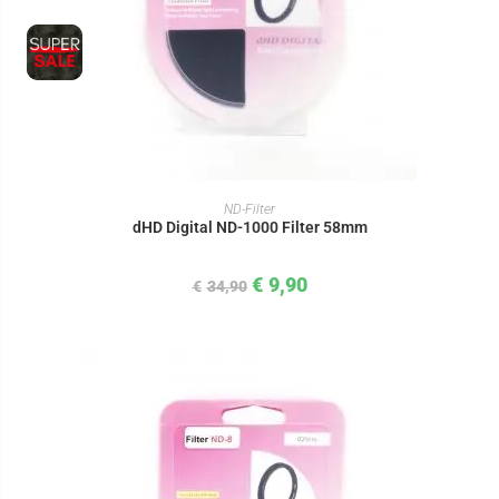
IN DEN WARENKORB
ND-Filter
dHD Digital ND-1000 Filter 58mm
€
9,90
€
34,90