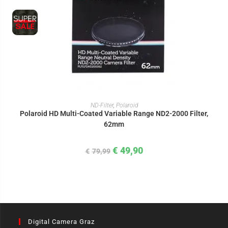
IN DEN WARENKORB
ND-Filter
,
Polaroid
Polaroid HD Multi-Coated Variable Range ND2-2000 Filter,
62mm
€
49,90
€
79,99
Digital Camera Graz