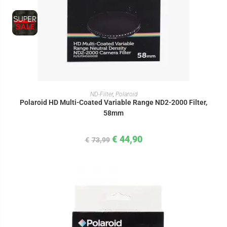
IN DEN WARENKORB
ND-Filter
,
Polaroid
Polaroid HD Multi-Coated Variable Range ND2-2000 Filter,
58mm
€
44,90
€
73,99