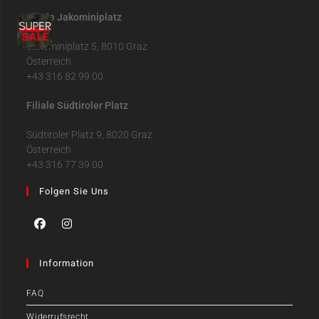
Filiale Jakominiplatz
Jakominiplatz 5, 8010 Graz
Österreich
+43 316 82 99 00
Filiale Südtiroler Platz
Südtiroler Platz 9, 8020 Graz
Österreich
+43 316 77 39 00
Folgen Sie Uns
Information
FAQ
Widerrufsrecht