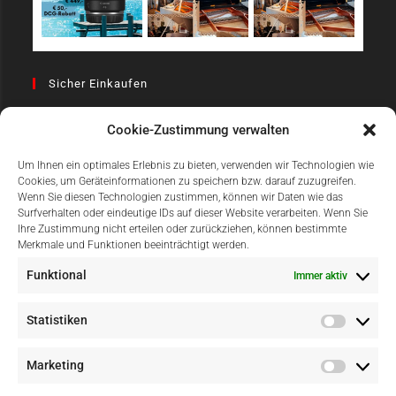
Sicher Einkaufen
Cookie-Zustimmung verwalten
Um Ihnen ein optimales Erlebnis zu bieten, verwenden wir Technologien wie
Cookies, um Geräteinformationen zu speichern bzw. darauf zuzugreifen.
Wenn Sie diesen Technologien zustimmen, können wir Daten wie das
Surfverhalten oder eindeutige IDs auf dieser Website verarbeiten. Wenn Sie
Einfach Online Bezahlen
Ihre Zustimmung nicht erteilen oder zurückziehen, können bestimmte
Merkmale und Funktionen beeinträchtigt werden.
Funktional
Immer aktiv
Statistiken
Marketing