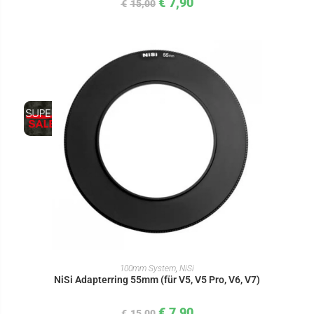
€
7,90
€
15,00
IN DEN WARENKORB
100mm System
,
NiSi
NiSi Adapterring 55mm (für V5, V5 Pro, V6, V7)
€
7,90
€
15,00