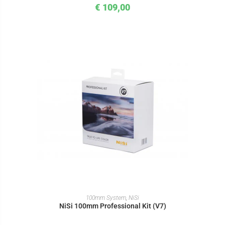
€
109,00
IN DEN WARENKORB
100mm System
,
NiSi
NiSi 100mm Professional Kit (V7)