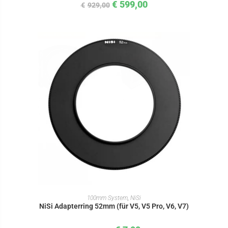
€
599,00
€
929,00
IN DEN WARENKORB
100mm System
,
NiSi
NiSi Adapterring 52mm (für V5, V5 Pro, V6, V7)