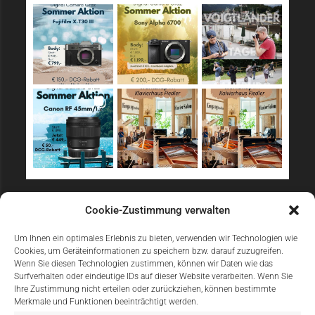
Sicher Einkaufen
Cookie-Zustimmung verwalten
Um Ihnen ein optimales Erlebnis zu bieten, verwenden wir Technologien wie
Cookies, um Geräteinformationen zu speichern bzw. darauf zuzugreifen.
Wenn Sie diesen Technologien zustimmen, können wir Daten wie das
Surfverhalten oder eindeutige IDs auf dieser Website verarbeiten. Wenn Sie
Ihre Zustimmung nicht erteilen oder zurückziehen, können bestimmte
Merkmale und Funktionen beeinträchtigt werden.
Einfach Online Bezahlen