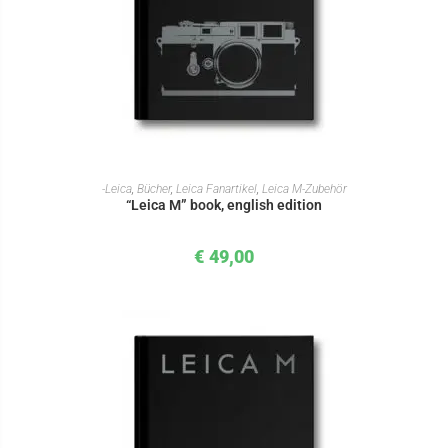
IN DEN WARENKORB
-Leica
,
Bücher
,
Leica Fanartikel
,
Leica M-Zubehör
“Leica M” book, english edition
€
49,00