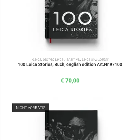
IN DEN WARENKORB
-Leica
,
Bücher
,
Leica Fanartikel
,
Leica M-Zubehör
100 Leica Stories, Buch, english edition Art.Nr.97100
€
70,00
NICHT VORRÄTIG