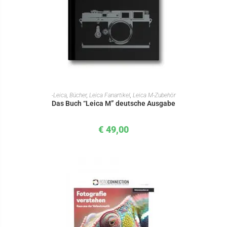
IN DEN WARENKORB
-Leica
,
Bücher
,
Leica Fanartikel
,
Leica M-Zubehör
Das Buch “Leica M” deutsche Ausgabe
€
49,00