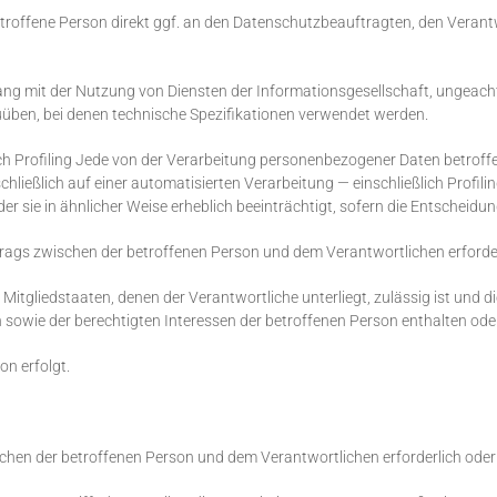
roffene Person direkt ggf. an den Datenschutzbeauftragten, den Verantwo
ng mit der Nutzung von Diensten der Informationsgesellschaft, ungeachte
uüben, bei denen technische Spezifikationen verwendet werden.
lich Profiling Jede von der Verarbeitung personenbezogener Daten betrof
hließlich auf einer automatisierten Verarbeitung — einschließlich Profi
er sie in ähnlicher Weise erheblich beeinträchtigt, sofern die Entscheidu
rtrags zwischen der betroffenen Person und dem Verantwortlichen erforderl
Mitgliedstaaten, denen der Verantwortliche unterliegt, zulässig ist und
owie der berechtigten Interessen der betroffenen Person enthalten ode
on erfolgt.
ischen der betroffenen Person und dem Verantwortlichen erforderlich oder