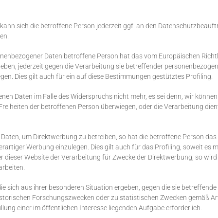
nn sich die betroffene Person jederzeit ggf. an den Datenschutzbeauftr
en.
onenbezogener Daten betroffene Person hat das vom Europäischen Richt
geben, jederzeit gegen die Verarbeitung sie betreffender personenbezogene
en. Dies gilt auch für ein auf diese Bestimmungen gestütztes Profiling.
genen Daten im Falle des Widerspruchs nicht mehr, es sei denn, wir könn
Freiheiten der betroffenen Person überwiegen, oder die Verarbeitung d
Daten, um Direktwerbung zu betreiben, so hat die betroffene Person das 
tiger Werbung einzulegen. Dies gilt auch für das Profiling, soweit es m
 dieser Website der Verarbeitung für Zwecke der Direktwerbung, so wird d
rbeiten.
e sich aus ihrer besonderen Situation ergeben, gegen die sie betreffend
historischen Forschungszwecken oder zu statistischen Zwecken gemäß Ar
üllung einer im öffentlichen Interesse liegenden Aufgabe erforderlich.