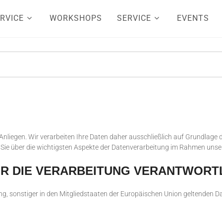
RVICE
WORKSHOPS
SERVICE
EVENTS
s Anliegen. Wir verarbeiten Ihre Daten daher ausschließlich auf Grundla
 Sie über die wichtigsten Aspekte der Datenverarbeitung im Rahmen unse
ÜR DIE VERARBEITUNG VERANTWORT
ng, sonstiger in den Mitgliedstaaten der Europäischen Union geltenden