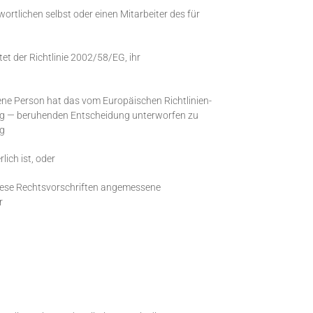
rtlichen selbst oder einen Mitarbeiter des für
t der Richtlinie 2002/58/EG, ihr
fene Person hat das vom Europäischen Richtlinien-
ling — beruhenden Entscheidung unterworfen zu
ng
ich ist, oder
 diese Rechtsvorschriften angemessene
r