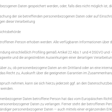
nbezogenen Daten gespeichert werden, oder, falls dies nicht möglich ist, di
öschung der sie betreffenden personenbezogenen Daten oder auf Einschr
gen diese Verarbeitung
sichtsbehörde
troffenen Person erhoben werden: Alle verfügbaren Informationen über d
ndung einschließlich Profiling gemäß Artikel 22 Abs.1 und 4 DSGVO und 
Tragweite und die angestrebten Auswirkungen einer derartigen Verarbeitun
über zu, ob personenbezogene Daten an ein Drittland oder an eine intern
gen das Recht zu, Auskunft über die geeigneten Garantien im Zusammenhang
spruch nehmen, kann sie sich hierzu jederzeit ggf. an den Datenschutzbe
n wenden.
onenbezogener Daten betroffene Person hat das vom Europäischen Richtl
 personenbezogener Daten zu verlangen. Ferner steht der betroffenen Per
ständiger personenbezogener Daten — auch mittels einer ergänzenden Erk