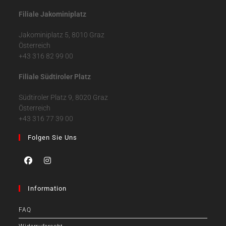
Filiale Jakominiplatz
Jakominiplatz 5, 8010 Graz
Österreich
+43 316 82 99 00
Filiale Südtiroler Platz
Südtiroler Platz 9, 8020 Graz
Österreich
+43 316 77 39 00
Folgen Sie Uns
Information
FAQ