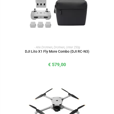
IN DEN WARENKORB
- Alle Drohnen
,
Drohnen
,
Unter 250g
DJI Lito X1 Fly More Combo (DJI RC-N3)
€
579,00