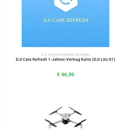
IN DEN WARENKORB
-DJI
,
Drohnen-Zubehör
,
Sonstiges
DJI Care Refresh 1-Jahres-Vertrag Karte (DJI Lito X1)
€
46,00