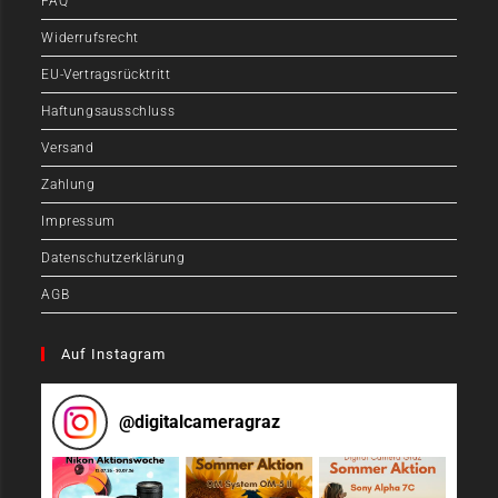
FAQ
Widerrufsrecht
EU-Vertragsrücktritt
Haftungsausschluss
Versand
Zahlung
Impressum
Datenschutzerklärung
AGB
Auf Instagram
@
digitalcameragraz