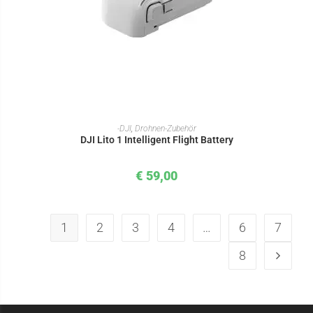
IN DEN WARENKORB
-DJI
,
Drohnen-Zubehör
DJI Lito 1 Intelligent Flight Battery
€
59,00
1
2
3
4
…
6
7
8