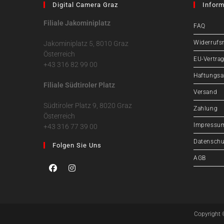
Digital Camera Graz
Inform
Filiale Jakominiplatz
FAQ
Widerrufs
Jakominiplatz 5, 8010 Graz
Österreich
EU-Vertrag
+43 316 82 99 00
Haftungsa
Filiale Südtiroler Platz
Versand
Südtiroler Platz 9, 8020 Graz
Zahlung
Österreich
Impressu
+43 316 77 39 00
Datenschu
Folgen Sie Uns
AGB
Copyright 