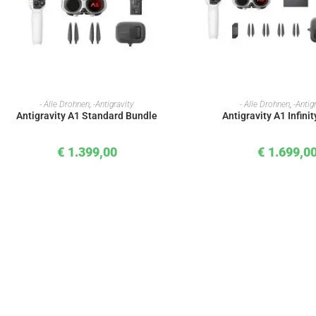
IN DEN WARENKORB
IN DEN WAREN
- Alle Drohnen
,
-Antigravity
- Alle Drohnen
,
-Antig
Antigravity A1 Standard Bundle
Antigravity A1 Infini
€
1.399,00
€
1.699,0