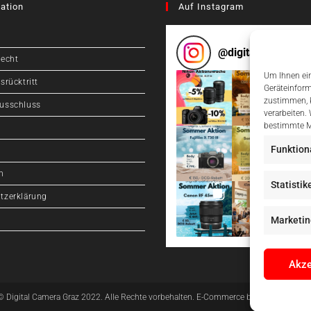
ation
Auf Instagram
@
digitalcameragr
recht
Um Ihnen ein
srücktritt
Geräteinform
zustimmen, k
usschluss
verarbeiten.
bestimmte M
Funktion
m
Statistik
tzerklärung
Marketin
Akze
© Digital Camera Graz 2022. Alle Rechte vorbehalten. E-Commerce by
pathways digit