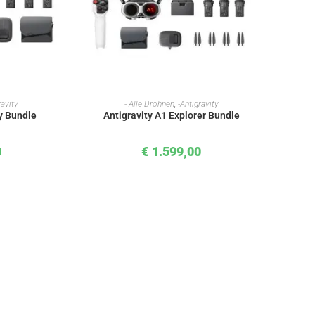
KORB
IN DEN WARENKORB
ravity
- Alle Drohnen
,
-Antigravity
ty Bundle
Antigravity A1 Explorer Bundle
0
€
1.599,00