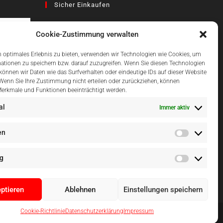
Sicher Einkaufen
Cookie-Zustimmung verwalten
az
 optimales Erlebnis zu bieten, verwenden wir Technologien wie Cookies, um
ationen zu speichern bzw. darauf zuzugreifen. Wenn Sie diesen Technologien
önnen wir Daten wie das Surfverhalten oder eindeutige IDs auf dieser Website
Einfach Online Bezahlen
 Wenn Sie Ihre Zustimmung nicht erteilen oder zurückziehen, können
erkmale und Funktionen beeinträchtigt werden.
al
Immer aktiv
en
g
ptieren
Ablehnen
Einstellungen speichern
Cookie-Richtlinie
Datenschutzerklärung
Impressum
al, Mallorca