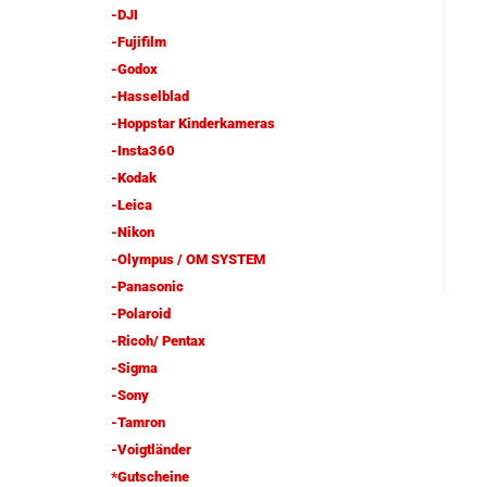
-DJI
-Fujifilm
-Godox
-Hasselblad
-Hoppstar Kinderkameras
-Insta360
-Kodak
-Leica
-Nikon
-Olympus / OM SYSTEM
-Panasonic
-Polaroid
-Ricoh/ Pentax
-Sigma
-Sony
-Tamron
-Voigtländer
*Gutscheine