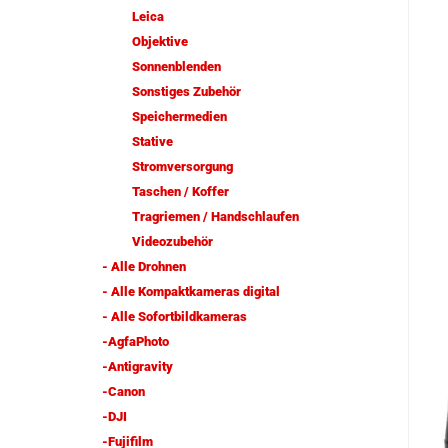
Leica
Objektive
Sonnenblenden
Sonstiges Zubehör
Speichermedien
Stative
Stromversorgung
Taschen / Koffer
Tragriemen / Handschlaufen
Videozubehör
- Alle Drohnen
- Alle Kompaktkameras digital
- Alle Sofortbildkameras
-AgfaPhoto
-Antigravity
-Canon
-DJI
-Fujifilm