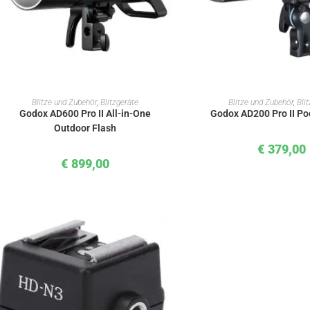
IN DEN WARENKORB
IN DEN WAREN
Blitze und Zubehör
,
Blitzgeräte
Blitze und Zubehör
,
Bli
Godox AD600 Pro II All-in-One
Godox AD200 Pro II Po
Outdoor Flash
€
379,00
€
899,00