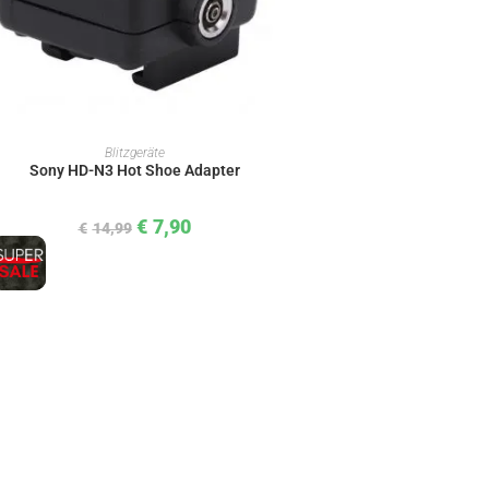
IN DEN WARENKORB
Blitzgeräte
Sony HD-N3 Hot Shoe Adapter
€
7,90
€
14,99