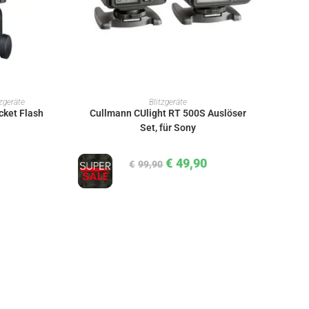
KORB
IN DEN WARENKORB
tzgeräte
Blitzgeräte
cket Flash
Cullmann CUlight RT 500S Auslöser
Set, für Sony
€
49,90
€
99,90