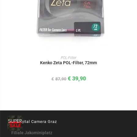
IN DEN WARENKORB
POL-Filter
Kenko Zeta POL-Filter, 72mm
€
39,90
€
87,90
Digital Camera Graz
Filiale Jakominiplatz