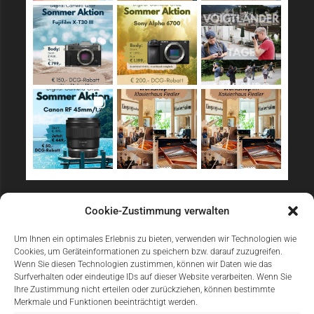
Sicher Einkaufen
Cookie-Zustimmung verwalten
Um Ihnen ein optimales Erlebnis zu bieten, verwenden wir Technologien wie
Cookies, um Geräteinformationen zu speichern bzw. darauf zuzugreifen.
Wenn Sie diesen Technologien zustimmen, können wir Daten wie das
Surfverhalten oder eindeutige IDs auf dieser Website verarbeiten. Wenn Sie
Ihre Zustimmung nicht erteilen oder zurückziehen, können bestimmte
Merkmale und Funktionen beeinträchtigt werden.
Einfach Online Bezahlen