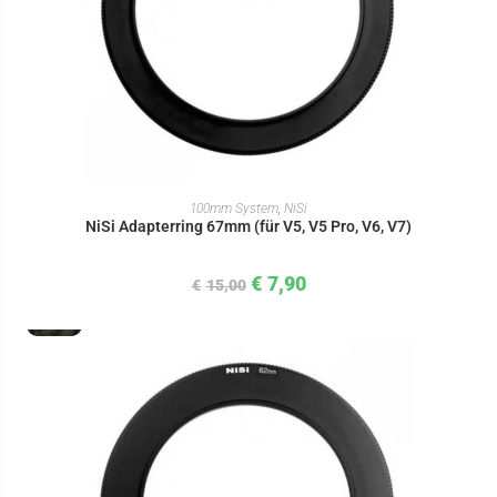
IN DEN WARENKORB
100mm System
,
NiSi
NiSi Adapterring 67mm (für V5, V5 Pro, V6, V7)
€
7,90
€
15,00