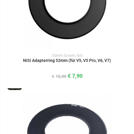
IN DEN WARENKORB
100mm System
,
NiSi
NiSi Adapterring 52mm (für V5, V5 Pro, V6, V7)
€
7,90
€
15,00