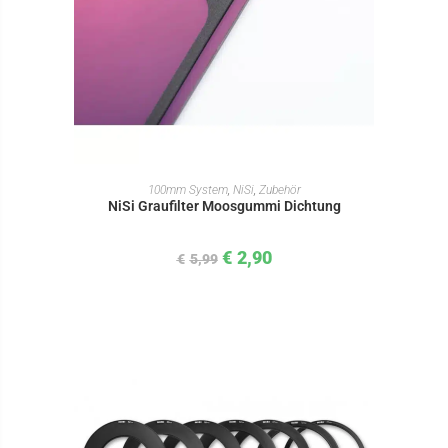
IN DEN WARENKORB
100mm System
,
NiSi
,
Zubehör
NiSi Graufilter Moosgummi Dichtung
€
2,90
€
5,99