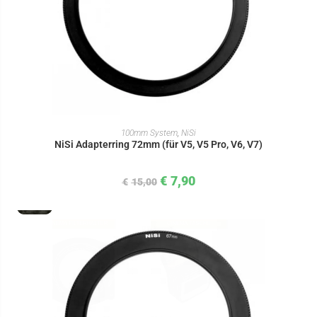
IN DEN WARENKORB
100mm System
,
NiSi
NiSi Adapterring 72mm (für V5, V5 Pro, V6, V7)
€
7,90
€
15,00