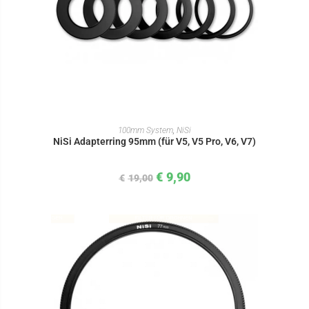
IN DEN WARENKORB
100mm System
,
NiSi
NiSi Adapterring 95mm (für V5, V5 Pro, V6, V7)
€
9,90
€
19,00