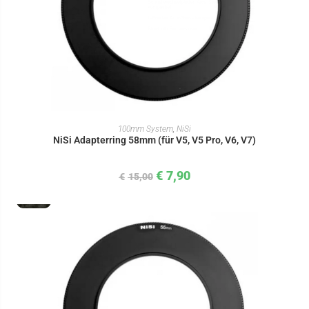
IN DEN WARENKORB
100mm System
,
NiSi
NiSi Adapterring 58mm (für V5, V5 Pro, V6, V7)
€
7,90
€
15,00