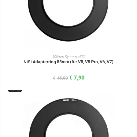
IN DEN WARENKORB
100mm System
,
NiSi
NiSi Adapterring 55mm (für V5, V5 Pro, V6, V7)
€
7,90
€
15,00