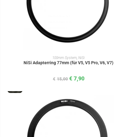
IN DEN WARENKORB
100mm System
,
NiSi
NiSi Adapterring 77mm (für V5, V5 Pro, V6, V7)
€
7,90
€
15,00