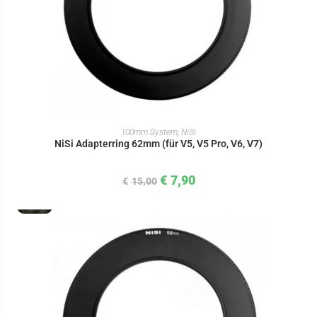
IN DEN WARENKORB
100mm System
,
NiSi
NiSi Adapterring 62mm (für V5, V5 Pro, V6, V7)
€
7,90
€
15,00