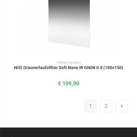
IN DEN WARENKORB
100mm System
NiSi Grauverlaufsfilter Soft Nano IR GND8 0.9 (100×150)
€
109,00
1
2