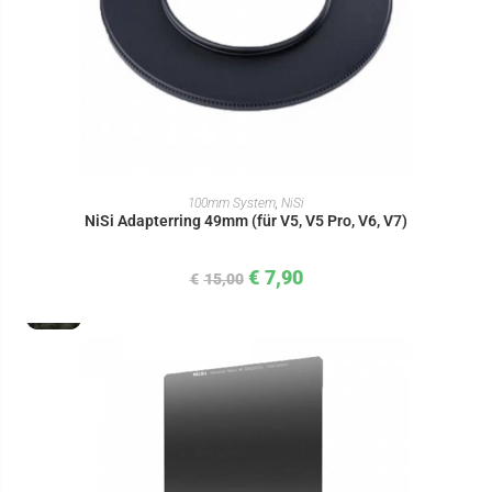
IN DEN WARENKORB
100mm System
,
NiSi
NiSi Adapterring 49mm (für V5, V5 Pro, V6, V7)
€
7,90
€
15,00