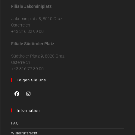
Filiale Jakominiplatz
Jakominiplatz 5, 8010 Graz
Österreich
+43 316 82 99 00
Filiale Südtiroler Platz
Südtiroler Platz 9, 8020 Graz
Österreich
+43 316 77 39 00
Folgen Sie Uns
Information
FAQ
Widerrufsrecht