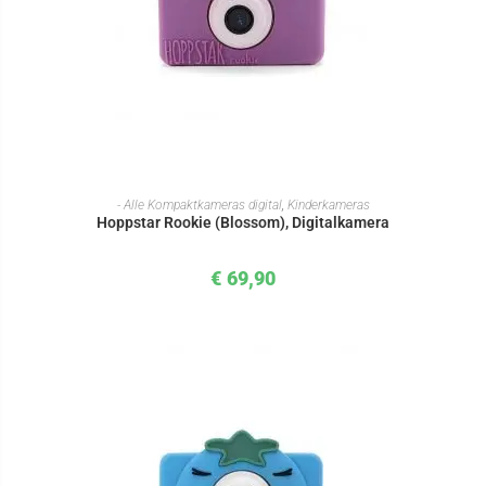
IN DEN WARENKORB
- Alle Kompaktkameras digital
,
Kinderkameras
Hoppstar Rookie (Blossom), Digitalkamera
€
69,90