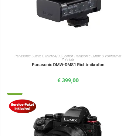
IN DEN WARENKORB
Panasonic Lumix G Micro4/3 Zubehör
,
Panasonic Lumix S Vollformat
Zubehör
Panasonic DMW-DMS1 Richtmikrofon
€
399,00