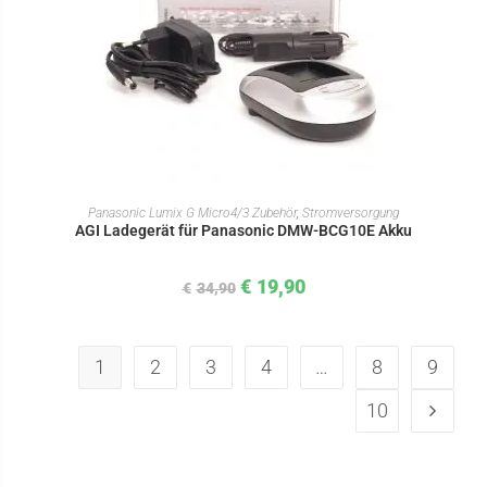
IN DEN WARENKORB
Panasonic Lumix G Micro4/3 Zubehör
,
Stromversorgung
AGI Ladegerät für Panasonic DMW-BCG10E Akku
€
19,90
€
34,90
1
2
3
4
…
8
9
10