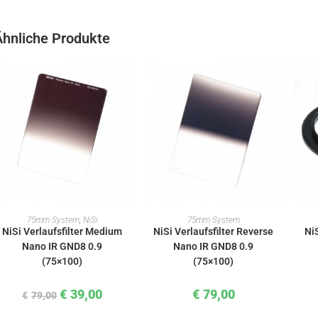
Ähnliche Produkte
IN DEN WARENKORB
IN DEN WARENKORB
75mm System
,
NiSi
75mm System
NiSi Verlaufsfilter Medium
NiSi Verlaufsfilter Reverse
Ni
Nano IR GND8 0.9
Nano IR GND8 0.9
(75×100)
(75×100)
€
39,00
€
79,00
€
79,00