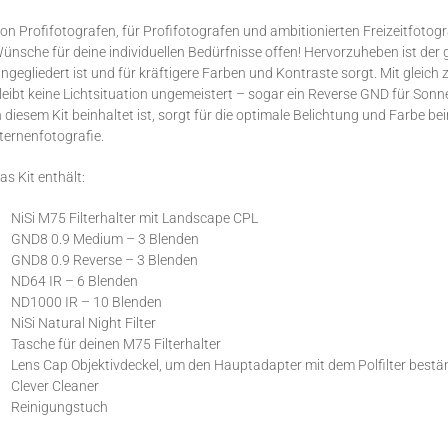
on Profifotografen, für Profifotografen und ambitionierten Freizeitfotogr
ünsche für deine individuellen Bedürfnisse offen! Hervorzuheben ist der g
ingegliedert ist und für kräftigere Farben und Kontraste sorgt. Mit gleic
leibt keine Lichtsituation ungemeistert – sogar ein Reverse GND für Sonne
n diesem Kit beinhaltet ist, sorgt für die optimale Belichtung und Farbe b
ternenfotografie.
as Kit enthält:
NiSi M75 Filterhalter mit Landscape CPL
GND8 0.9 Medium – 3 Blenden
GND8 0.9 Reverse – 3 Blenden
ND64 IR – 6 Blenden
ND1000 IR – 10 Blenden
NiSi Natural Night Filter
Tasche für deinen M75 Filterhalter
Lens Cap Objektivdeckel, um den Hauptadapter mit dem Polfilter bestän
Clever Cleaner
Reinigungstuch