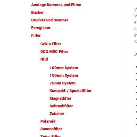
Analoge Kameras und Filme
V
Bücher
W
Drucker und Scanner
e
Ferngläser
b
i
Filter
S
Cokin Filter
DCG MRC Filter
D
NiSi
100mm System
150mm System
75mm System
Kompakt-/ Spezialfilter
Magnetfilter
Schraubfilter
Zubehör
Polaroid
Sonnenfilter
Zeiss Filter