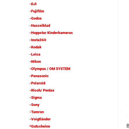
-DJI
-Fujifilm
-Godox
-Hasselblad
-Hoppstar Kinderkameras
-Insta360
-Kodak
-Leica
-Nikon
-Olympus / OM SYSTEM
-Panasonic
-Polaroid
-Ricoh/ Pentax
-Sigma
-Sony
-Tamron
-Voigtländer
*Gutscheine