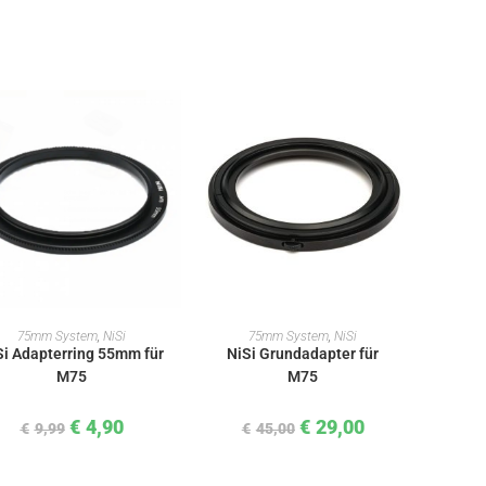
IN DEN WARENKORB
IN DEN WARENKORB
75mm System
,
NiSi
75mm System
,
NiSi
Si Adapterring 55mm für
NiSi Grundadapter für
M75
M75
€
4,90
€
29,00
€
9,99
€
45,00