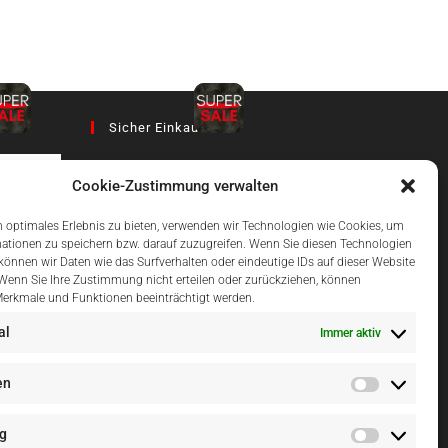
Sicher Einkaufen
Cookie-Zustimmung verwalten
az
 optimales Erlebnis zu bieten, verwenden wir Technologien wie Cookies, um
ationen zu speichern bzw. darauf zuzugreifen. Wenn Sie diesen Technologien
önnen wir Daten wie das Surfverhalten oder eindeutige IDs auf dieser Website
Einfach Online Bezahlen
 Wenn Sie Ihre Zustimmung nicht erteilen oder zurückziehen, können
erkmale und Funktionen beeinträchtigt werden.
al
Immer aktiv
en
g