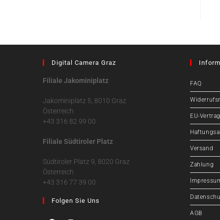
Digital Camera Graz
Inform
Filiale Jakominiplatz
FAQ
Widerrufs
Jakominiplatz 5, 8010 Graz
Österreich
EU-Vertrag
+43 316 82 99 00
Haftungsa
Filiale Südtiroler Platz
Versand
Südtiroler Platz 9, 8020 Graz
Zahlung
Österreich
Impressu
+43 316 77 39 00
Datenschu
Folgen Sie Uns
AGB