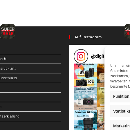
ation
Auf Instagram
@
digitalcameragr
recht
Um Ihnen ein
srücktritt
Geräteinform
zustimmen, k
usschluss
verarbeiten.
bestimmte M
Funktion
m
Statistik
tzerklärung
Marketin