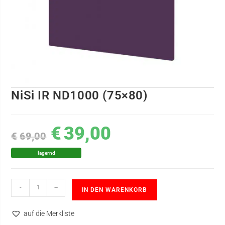
NiSi IR ND1000 (75×80)
€
39,00
€
69,00
lagernd
-
+
IN DEN WARENKORB
auf die Merkliste