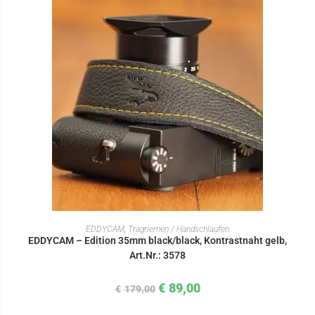
IN DEN WARENKORB
EDDYCAM
,
Tragriemen / Handschlaufen
EDDYCAM – Edition 35mm black/black, Kontrastnaht gelb,
Art.Nr.: 3578
€
89,00
€
179,00