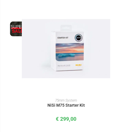
IN DEN WARENKORB
75mm System
NiSi M75 Starter Kit
€
299,00