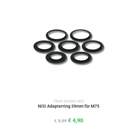
IN DEN WARENKORB
75mm System
,
NiSi
NiSi Adapterring 39mm für M75
€
4,90
€
9,99