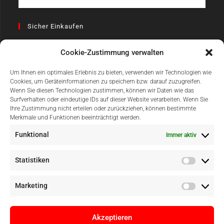
Sicher Einkaufen
Cookie-Zustimmung verwalten
Um Ihnen ein optimales Erlebnis zu bieten, verwenden wir Technologien wie
Cookies, um Geräteinformationen zu speichern bzw. darauf zuzugreifen.
Wenn Sie diesen Technologien zustimmen, können wir Daten wie das
Surfverhalten oder eindeutige IDs auf dieser Website verarbeiten. Wenn Sie
Einfach Online Bezahlen
Ihre Zustimmung nicht erteilen oder zurückziehen, können bestimmte
Merkmale und Funktionen beeinträchtigt werden.
Funktional
Immer aktiv
Statistiken
Marketing
Akzeptieren