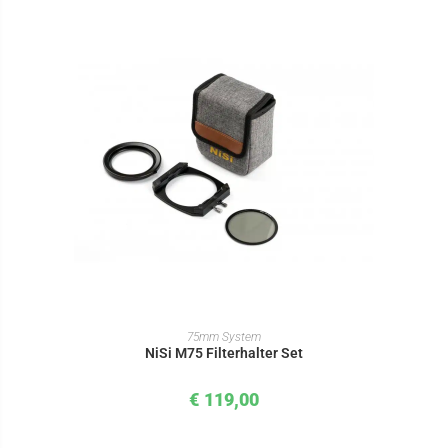
IN DEN WARENKORB
75mm System
NiSi M75 Filterhalter Set
€
119,00