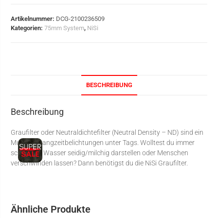
Artikelnummer:
DCG-2100236509
Kategorien:
75mm System
,
NiSi
BESCHREIBUNG
Beschreibung
Graufilter oder Neutraldichtefilter (Neutral Density – ND) sind ein
Muss für Langzeitbelichtungen unter Tags. Wolltest du immer
schon mal Wasser seidig/milchig darstellen oder Menschen
verschwinden lassen? Dann benötigst du die NiSi Graufilter.
Ähnliche Produkte