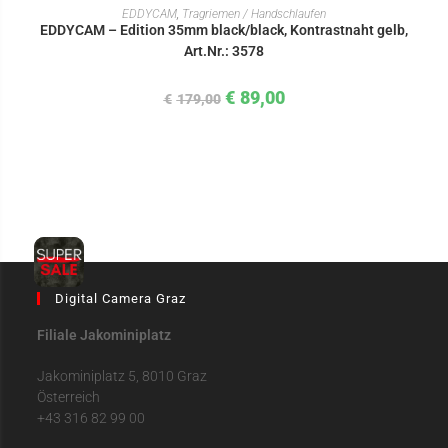
IN DEN WARENKORB
EDDYCAM
,
Tragriemen / Handschlaufen
EDDYCAM – Edition 35mm black/black, Kontrastnaht gelb,
Art.Nr.: 3578
€
89,00
€
179,00
Digital Camera Graz
Filiale Jakominiplatz
Jakominiplatz 5, 8010 Graz
Österreich
+43 316 82 99 00