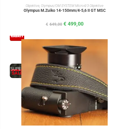
IN DEN WARENKORB
Objektive
,
Olympus/OM SYSTEM Micro4/3 Objektive
Olympus M.Zuiko 14-150mm/4-5,6 II GT MSC
€
499,00
€
649,00