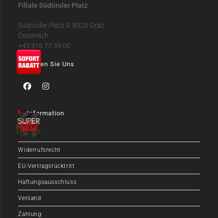
Filiale Südtiroler Platz
Südtiroler Platz 9, 8020 Graz
Österreich
+43 316 77 39 00
Folgen Sie Uns
Information
FAQ
Widerrufsrecht
EU-Vertragsrücktritt
Haftungsausschluss
Versand
Zahlung