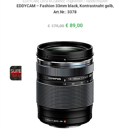
EDDYCAM
,
Leica M-Zubehör
,
Tragriemen / Handschlaufen
EDDYCAM – Fashion 33mm black, Kontrastnaht gelb,
Art.Nr.: 3378
€
89,00
€
179,00