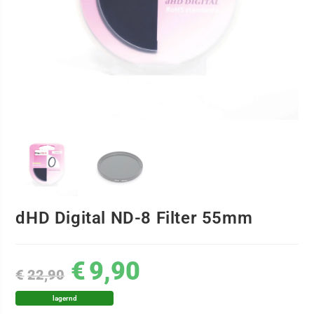
dHD Digital ND-8 Filter 55mm
€
9,90
€
22,90
lagernd