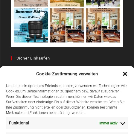
Sicher Einkaufen
Cookie-Zustimmung verwalten
Um Ihnen ein optimales Erlebnis zu bieten, verwenden wir Technologien wie
Cookies, um Geräteinformationen zu speichern bzw. darauf zuzugreifen.
Wenn Sie diesen Technologien zustimmen, können wir Daten wie das
Surfverhalten oder eindeutige IDs auf dieser Website verarbeiten. Wenn Sie
Einfach Online Bezahlen
Ihre Zustimmung nicht erteilen oder zurückziehen, können bestimmte
Merkmale und Funktionen beeinträchtigt werden.
Funktional
Immer aktiv