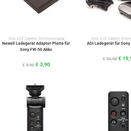
IN DEN WARENKORB
IN DEN WAREN
Sony ILCE Zubehör
,
Stromversorgung
Sony ILCE Zubehör
,
Strom
Newell Ladegerät Adapter-Platte für
AGI Ladegerät für Son
Sony FW-50 Akku
€
19,
€
34,90
€
3,90
€
9,90