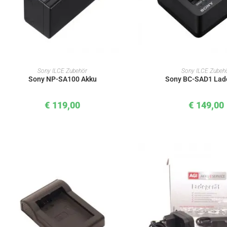
IN DEN WARENKORB
IN DEN WAREN
Sony ILCE Zubehör
Sony ILCE Zubeh
Sony NP-SA100 Akku
Sony BC-SAD1 Lad
€
119,00
€
149,00