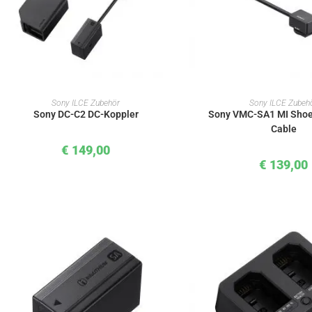
IN DEN WARENKORB
IN DEN WAREN
Sony ILCE Zubehör
Sony ILCE Zubeh
Sony DC-C2 DC-Koppler
Sony VMC-SA1 MI Shoe
Cable
€
149,00
€
139,00