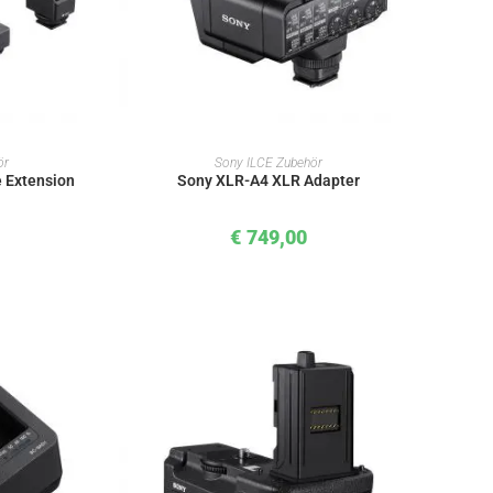
KORB
IN DEN WARENKORB
ör
Sony ILCE Zubehör
 Extension
Sony XLR-A4 XLR Adapter
€
749,00