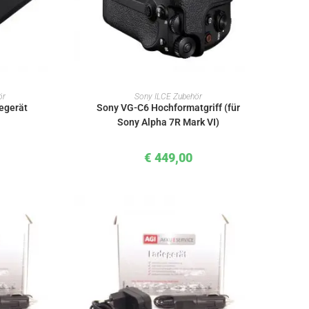
KORB
IN DEN WARENKORB
ör
Sony ILCE Zubehör
egerät
Sony VG-C6 Hochformatgriff (für
Sony Alpha 7R Mark VI)
€
449,00