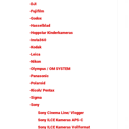
-DJI
-Fujifilm
-Godox
-Hasselblad
-Hoppstar Kinderkameras
-Insta360
-Kodak
-Leica
-Nikon
-Olympus / OM SYSTEM
-Panasonic
-Polaroid
-Ricoh/ Pentax
-Sigma
-Sony
Sony Cinema Line/ Vlogger
Sony ILCE Kameras APS-C
Sony ILCE Kameras Vollformat