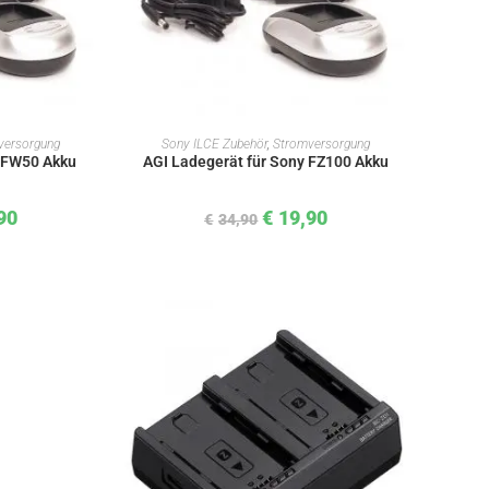
KORB
IN DEN WARENKORB
versorgung
Sony ILCE Zubehör
,
Stromversorgung
y FW50 Akku
AGI Ladegerät für Sony FZ100 Akku
90
€
19,90
€
34,90