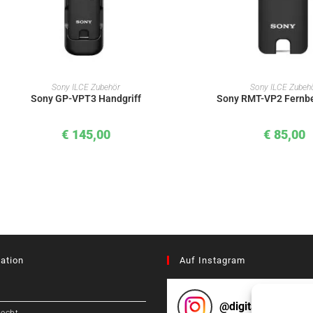
IN DEN WARENKORB
IN DEN WAREN
Sony ILCE Zubehör
Sony ILCE Zubeh
Sony GP-VPT3 Handgriff
Sony RMT-VP2 Fernb
€
145,00
€
85,00
ation
Auf Instagram
@
digitalcameragr