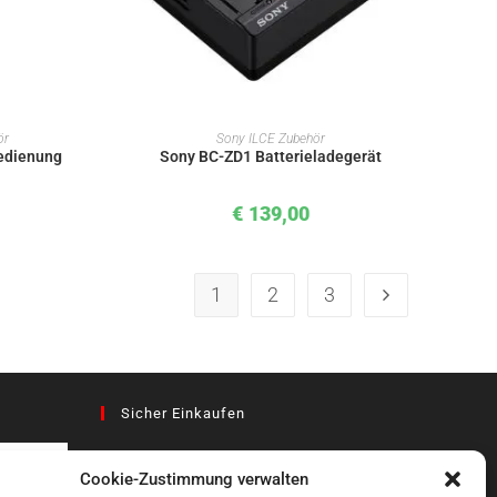
KORB
IN DEN WARENKORB
ör
Sony ILCE Zubehör
edienung
Sony BC-ZD1 Batterieladegerät
€
139,00
1
2
3
Sicher Einkaufen
Cookie-Zustimmung verwalten
az