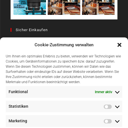
Sicher Einkaufen
Cookie-Zustimmung verwalten
Um Ihnen ein optimales Erlebnis zu bieten, verwenden wir Technologien wie
Cookies, um Geräteinformationen zu speichern bzw. darauf zuzugreifen.
Wenn Sie diesen Technologien zustimmen, können wir Daten wie das
Surfverhalten oder eindeutige IDs auf dieser Website verarbeiten. Wenn Sie
Einfach Online Bezahlen
Ihre Zustimmung nicht erteilen oder zurückziehen, können bestimmte
Merkmale und Funktionen beeinträchtigt werden.
Funktional
Immer aktiv
Statistiken
Marketing