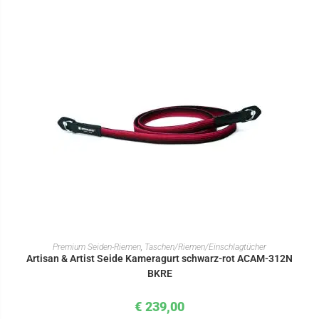
IN DEN WARENKORB
Premium Seiden-Riemen
,
Taschen/Riemen/Einschlagtücher
Artisan & Artist Seide Kameragurt schwarz-rot ACAM-312N
BKRE
€
239,00