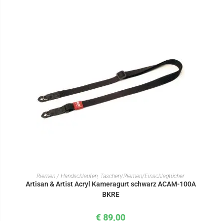
IN DEN WARENKORB
Riemen / Handschlaufen
,
Taschen/Riemen/Einschlagtücher
Artisan & Artist Acryl Kameragurt schwarz ACAM-100A
BKRE
€
89,00