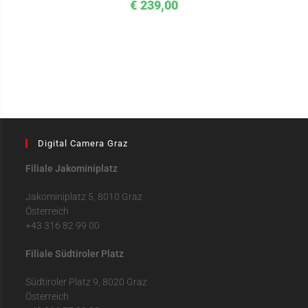
€
239,00
Digital Camera Graz
Filiale Jakominiplatz
Jakominiplatz 5, 8010 Graz
Österreich
+43 316 82 99 00
Filiale Südtiroler Platz
Südtiroler Platz 9, 8020 Graz
Österreich