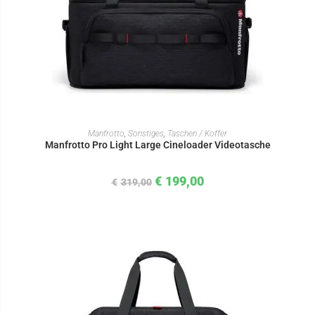
IN DEN WARENKORB
Manfrotto
,
Sonstiges
,
Taschen / Koffer
Manfrotto Pro Light Large Cineloader Videotasche
€
199,00
€
319,00