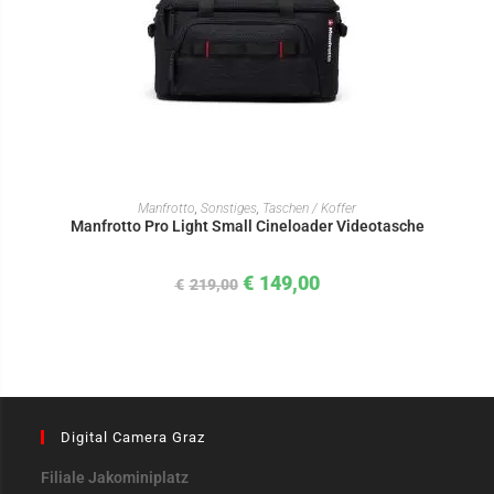
IN DEN WARENKORB
Manfrotto
,
Sonstiges
,
Taschen / Koffer
Manfrotto Pro Light Small Cineloader Videotasche
€
149,00
€
219,00
Digital Camera Graz
Filiale Jakominiplatz