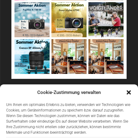
Sicher Einkaufen
Cookie-Zustimmung verwalten
Um Ihnen ein optimales Erlebnis zu bieten, verwenden wir Technologien wie
Cookies, um Geräteinformationen zu speichern bzw. darauf zuzugreifen.
Wenn Sie diesen Technologien zustimmen, können wir Daten wie das
Surfverhalten oder eindeutige IDs auf dieser Website verarbeiten. Wenn Sie
Ihre Zustimmung nicht erteilen oder zurückziehen, können bestimmte
Merkmale und Funktionen beeinträchtigt werden.
Einfach Online Bezahlen