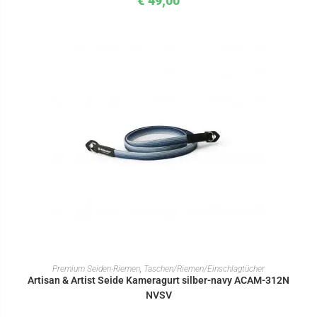
€
49,00
IN DEN WARENKORB
Premium Seiden-Riemen
,
Taschen/Riemen/Einschlagtücher
Artisan & Artist Seide Kameragurt silber-navy ACAM-312N
NVSV