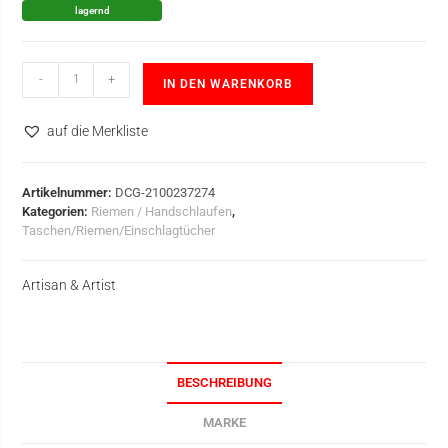
lagernd
-
+
IN DEN WARENKORB
auf die Merkliste
Artikelnummer:
DCG-2100237274
Kategorien:
Riemen / Handschlaufen
,
Taschen/Riemen/Einschlagtücher
Artisan & Artist
BESCHREIBUNG
MARKE