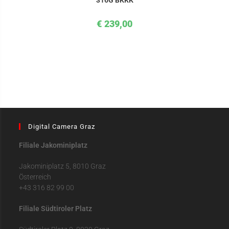
316G BKKK
€
239,00
Digital Camera Graz
Filiale Jakominiplatz
Jakominiplatz 5, 8010 Graz
Österreich
+43 316 82 99 00
Filiale Südtiroler Platz