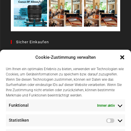
Sicher Einkaufen
Cookie-Zustimmung verwalten
Um Ihnen ein optimales Erlebnis zu bieten, verwenden wir Technologien wie
Cookies, um Geräteinformationen zu speichern bzw. darauf zuzugreifen.
Wenn Sie diesen Technologien zustimmen, können wir Daten wie das
Surfverhalten oder eindeutige IDs auf dieser Website verarbeiten. Wenn Sie
Einfach Online Bezahlen
Ihre Zustimmung nicht erteilen oder zurückziehen, können bestimmte
Merkmale und Funktionen beeinträchtigt werden.
Funktional
Immer aktiv
Statistiken