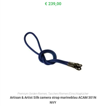
€
239,00
IN DEN WARENKORB
Premium Seiden-Riemen
,
Taschen/Riemen/Einschlagtücher
Artisan & Artist Silk camera strap marineblau ACAM 301N
NVY