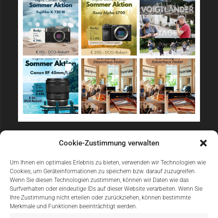
Sicher Einkaufen
Cookie-Zustimmung verwalten
Um Ihnen ein optimales Erlebnis zu bieten, verwenden wir Technologien wie
Cookies, um Geräteinformationen zu speichern bzw. darauf zuzugreifen.
Wenn Sie diesen Technologien zustimmen, können wir Daten wie das
Surfverhalten oder eindeutige IDs auf dieser Website verarbeiten. Wenn Sie
Ihre Zustimmung nicht erteilen oder zurückziehen, können bestimmte
Merkmale und Funktionen beeinträchtigt werden.
Einfach Online Bezahlen