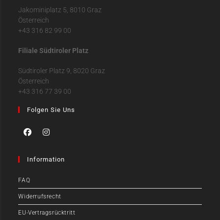
Jakominiplatz 5, 8010 Graz
Österreich
+43 316 82 99 00
Filiale Südtiroler Platz
Südtiroler Platz 9, 8020 Graz
Österreich
+43 316 77 39 00
Folgen Sie Uns
Information
FAQ
Widerrufsrecht
EU-Vertragsrücktritt