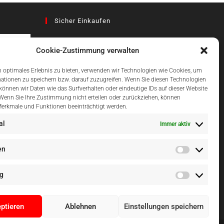
Sicher Einkaufen
Cookie-Zustimmung verwalten
az
 optimales Erlebnis zu bieten, verwenden wir Technologien wie Cookies, um
ationen zu speichern bzw. darauf zuzugreifen. Wenn Sie diesen Technologien
önnen wir Daten wie das Surfverhalten oder eindeutige IDs auf dieser Website
Einfach Online Bezahlen
 Wenn Sie Ihre Zustimmung nicht erteilen oder zurückziehen, können
erkmale und Funktionen beeinträchtigt werden.
al
Immer aktiv
en
g
ptieren
Ablehnen
Einstellungen speichern