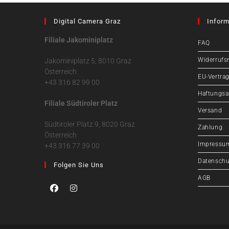
Digital Camera Graz
Inform
Filiale Jakominiplatz
FAQ
Widerrufs
Jakominiplatz 5, 8010 Graz
Österreich
EU-Vertrag
+43 316 82 99 00
Haftungsa
Filiale Südtiroler Platz
Versand
Südtiroler Platz 9, 8020 Graz
Zahlung
Österreich
Impressu
+43 316 77 39 00
Datenschu
Folgen Sie Uns
AGB