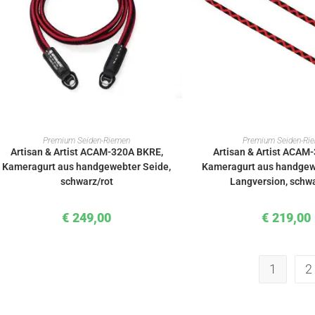
IN DEN WARENKORB
IN DEN WAREN
Premium Seiden-Riemen
Premium Seiden-Ri
Artisan & Artist ACAM-320A BKRE,
Artisan & Artist ACAM
Kameragurt aus handgewebter Seide,
Kameragurt aus handgew
schwarz/rot
Langversion, schwa
€
249,00
€
219,00
1
2