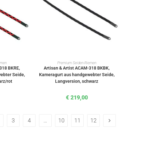
KORB
IN DEN WARENKORB
emen
Premium Seiden-Riemen
-318 BKRE,
Artisan & Artist ACAM-318 BKBK,
ebter Seide,
Kameragurt aus handgewebter Seide,
rz/rot
Langversion, schwarz
€
219,00
3
4
…
10
11
12