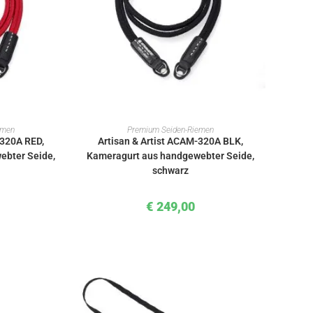
KORB
IN DEN WARENKORB
emen
Premium Seiden-Riemen
-320A RED,
Artisan & Artist ACAM-320A BLK,
ebter Seide,
Kameragurt aus handgewebter Seide,
schwarz
€
249,00