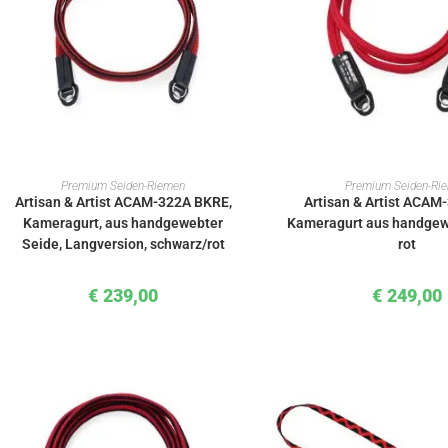
IN DEN WARENKORB
IN DEN WAREN
Premium Seiden-Riemen
Premium Seiden-Ri
Artisan & Artist ACAM-322A BKRE,
Artisan & Artist ACAM
Kameragurt, aus handgewebter
Kameragurt aus handgew
Seide, Langversion, schwarz/rot
rot
€
239,00
€
249,00