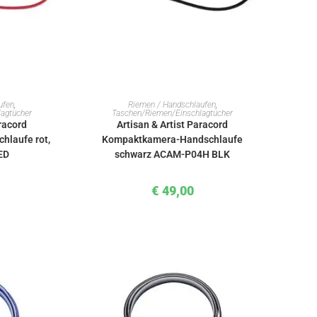
KORB
IN DEN WARENKORB
ufen
,
Riemen / Handschlaufen
,
agtücher
Taschen/Riemen/Einschlagtücher
aracord
Artisan & Artist Paracord
laufe rot,
Kompaktkamera-Handschlaufe
ED
schwarz ACAM-P04H BLK
€
49,00