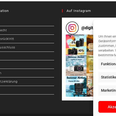
ation
Auf Instagram
@
digitalcameragr
recht
Um Ihnen ein
srücktritt
Geräteinform
zustimmen, k
usschluss
verarbeiten.
bestimmte M
Funktion
m
Statistik
tzerklärung
Marketin
Akze