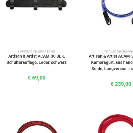
IN DEN WARENKORB
IN DEN WAREN
Premium Seiden-Riemen
Premium Seiden-Ri
Artisan & Artist ACAM-30 BLK,
Artisan & Artist ACAM
Schulterauflage, Leder, schwarz
Kameragurt, aus han
Seide, Langversion, n
€
69,00
€
239,00