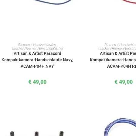
IN DEN WARENKORB
IN DEN WAREN
Riemen / Handschlaufen
,
Riemen / Handschla
Taschen/Riemen/Einschlagtücher
Taschen/Riemen/Einschl
Artisan & Artist Paracord
Artisan & Artist P
Kompaktkamera-Handschlaufe Navy,
Kompaktkamera-Handsch
ACAM-P04H NVY
ACAM-P04H R
€
49,00
€
49,00