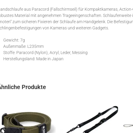
andschlaufe aus Paracord (Fallschirmseil) für Kompaktkameras, Action-
obustes Material mit angenehmen Trageeingenschaften. Schlaufenweite üb
noten“ zum sicheren Fixieren der Schlaufe am Handgelenk. Die Befestigun
chlingenbefestigungen von Kameras und weiteren Gadgets.
Gewicht: 7g
Außenmaße: L235mm
Stoffe: Paracord (Nylon), Acryl, Leder, Messing
Herstellungsland: Made in Japan
Ähnliche Produkte