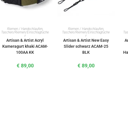
IN DEN WARENKORB
IN DEN WARENKORB
Riemen / Handschlaufen
,
Riemen / Handschlaufen
,
Taschen/Riemen/Einschlagtüche
Taschen/Riemen/Einschlagtüche
Tas
r
r
Artisan & Artist Acryl
Artisan & Artist New Easy
A
Kameragurt khaki ACAM-
Slider schwarz ACAM-25
100AA KK
BLK
Ha
€
89,00
€
89,00