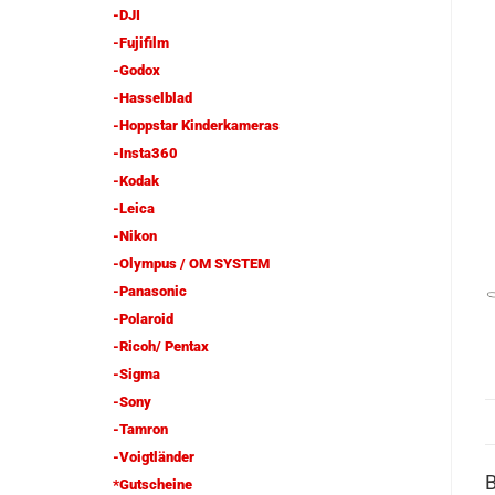
-DJI
-Fujifilm
-Godox
-Hasselblad
-Hoppstar Kinderkameras
-Insta360
-Kodak
-Leica
-Nikon
-Olympus / OM SYSTEM
-Panasonic
-Polaroid
-Ricoh/ Pentax
-Sigma
-Sony
-Tamron
-Voigtländer
*Gutscheine