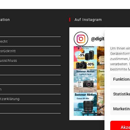
ation
Auf Instagram
@
digitalcameragr
recht
Um Ihnen ein
srücktritt
Geräteinform
zustimmen, k
usschluss
verarbeiten.
bestimmte M
Funktion
m
Statistik
tzerklärung
Marketin
Akze