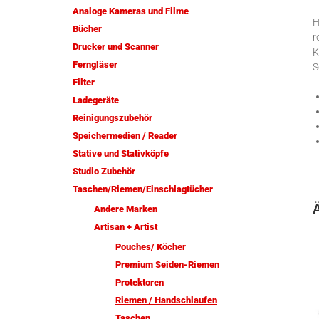
Analoge Kameras und Filme
H
Bücher
r
Drucker und Scanner
K
Ferngläser
S
Filter
Ladegeräte
Reinigungszubehör
Speichermedien / Reader
Stative und Stativköpfe
Studio Zubehör
Taschen/Riemen/Einschlagtücher
Andere Marken
Artisan + Artist
Pouches/ Köcher
Premium Seiden-Riemen
Protektoren
Riemen / Handschlaufen
Taschen