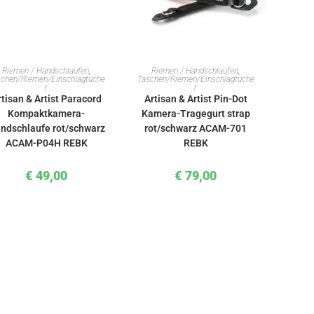
IN DEN WARENKORB
IN DEN WARENKORB
Riemen / Handschlaufen
,
Riemen / Handschlaufen
,
chen/Riemen/Einschlagtüche
Taschen/Riemen/Einschlagtüche
r
r
rtisan & Artist Paracord
Artisan & Artist Pin-Dot
Kompaktkamera-
Kamera-Tragegurt strap
ndschlaufe rot/schwarz
rot/schwarz ACAM-701
ACAM-P04H REBK
REBK
€
49,00
€
79,00