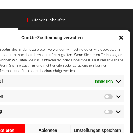
Sicher Einkaufen
Cookie-Zustimmung verwalten
az
 optimales Erlebnis zu bieten, verwenden wir Technologien wie Cookies, um
ationen zu speichern bzw. darauf zuzugreifen. Wenn Sie diesen Technologien
önnen wir Daten wie das Surfverhalten oder eindeutige IDs auf dieser Website
Einfach Online Bezahlen
 Wenn Sie Ihre Zustimmung nicht erteilen oder zurückziehen, können
erkmale und Funktionen beeinträchtigt werden.
al
Immer aktiv
en
g
ptieren
Ablehnen
Einstellungen speichern