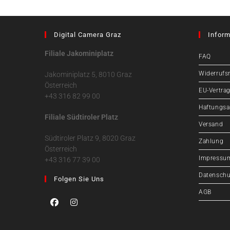
Digital Camera Graz
Inform
Filiale Jakominiplatz
FAQ
Widerrufs
Jakominiplatz 5, 8010 Graz
Österreich
EU-Vertrag
+43 316 82 99 00
Haftungsa
Filiale Südtiroler Platz
Versand
Südtiroler Platz 9, 8020 Graz
Zahlung
Österreich
Impressu
+43 316 77 39 00
Datenschu
Folgen Sie Uns
AGB