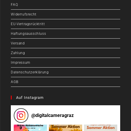
FAQ
Widerrufsrecht
EU-Vertragsrücktritt
Haftungsausschluss
Versand
Zahlung
Impressum
Datenschutzerklärung
AGB
Auf Instagram
@
digitalcameragraz