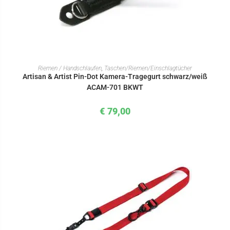
IN DEN WARENKORB
Riemen / Handschlaufen
,
Taschen/Riemen/Einschlagtücher
Artisan & Artist Pin-Dot Kamera-Tragegurt schwarz/weiß
ACAM-701 BKWT
€
79,00