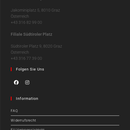
Jakominiplatz 5, 8010 Graz
Österreich
+43 316 82 99 00
Filiale Südtiroler Platz
Südtiroler Platz 9, 8020 Graz
Österreich
+43 316 77 39 00
Folgen Sie Uns
Information
FAQ
Widerrufsrecht