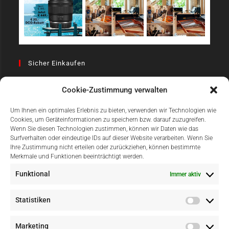
Sicher Einkaufen
Cookie-Zustimmung verwalten
Um Ihnen ein optimales Erlebnis zu bieten, verwenden wir Technologien wie
Cookies, um Geräteinformationen zu speichern bzw. darauf zuzugreifen.
Wenn Sie diesen Technologien zustimmen, können wir Daten wie das
Surfverhalten oder eindeutige IDs auf dieser Website verarbeiten. Wenn Sie
Einfach Online Bezahlen
Ihre Zustimmung nicht erteilen oder zurückziehen, können bestimmte
Merkmale und Funktionen beeinträchtigt werden.
Funktional
Immer aktiv
Statistiken
Marketing