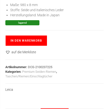
Maße: 980 x 8 mm
Stoffe: Seide und italienisches Leder
Herstellungsland: Made in Japan
lagernd
IN DEN WARENKORB
auf die Merkliste
Artikelnummer:
DCG-2100237225
Kategorien:
Premium Seiden-Riemen
,
Taschen/Riemen/Einschlagtücher
Leica