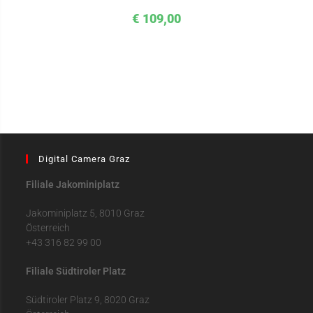
€
109,00
Digital Camera Graz
Filiale Jakominiplatz
Jakominiplatz 5, 8010 Graz
Österreich
+43 316 82 99 00
Filiale Südtiroler Platz
Südtiroler Platz 9, 8020 Graz