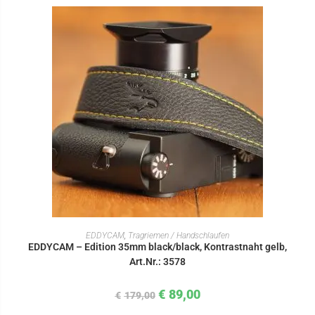
IN DEN WARENKORB
EDDYCAM
,
Tragriemen / Handschlaufen
EDDYCAM – Edition 35mm black/black, Kontrastnaht gelb,
Art.Nr.: 3578
€
89,00
€
179,00