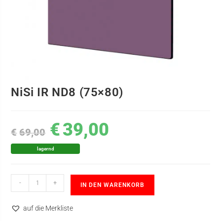
NiSi IR ND8 (75×80)
€
39,00
€
69,00
lagernd
-
+
IN DEN WARENKORB
auf die Merkliste