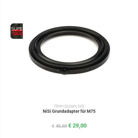
IN DEN WARENKORB
75mm System
,
NiSi
NiSi Grundadapter für M75
€
29,00
€
45,00