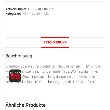
Artikelnummer:
DCG-2100236507
Kategorien:
75mm System
,
NiSi
BESCHREIBUNG
Beschreibung
Graufilter oder Neutraldichtefilter (Neutral Density – ND) sind ein
Muss für Langzeitbelichtungen unter Tags. Wolltest du immer
schon mal Wasser seidig/milchig darstellen oder Menschen
verschwinden lassen? Dann benötigst du die NiSi Graufilter.
Ähnliche Produkte