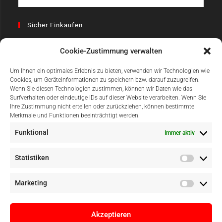
Sicher Einkaufen
Cookie-Zustimmung verwalten
Um Ihnen ein optimales Erlebnis zu bieten, verwenden wir Technologien wie
Cookies, um Geräteinformationen zu speichern bzw. darauf zuzugreifen.
Wenn Sie diesen Technologien zustimmen, können wir Daten wie das
Surfverhalten oder eindeutige IDs auf dieser Website verarbeiten. Wenn Sie
Einfach Online Bezahlen
Ihre Zustimmung nicht erteilen oder zurückziehen, können bestimmte
Merkmale und Funktionen beeinträchtigt werden.
Funktional
Immer aktiv
Statistiken
Marketing
Akzeptieren