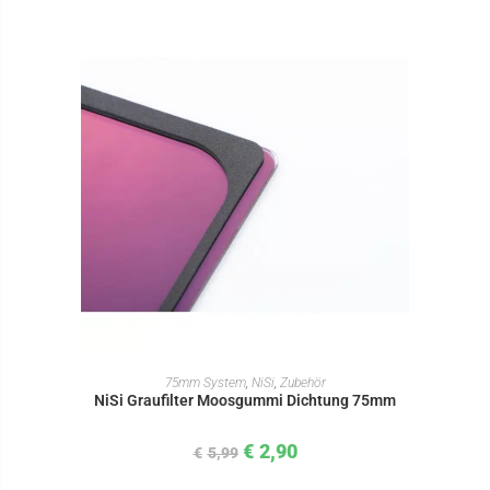
IN DEN WARENKORB
75mm System
,
NiSi
,
Zubehör
NiSi Graufilter Moosgummi Dichtung 75mm
€
2,90
€
5,99