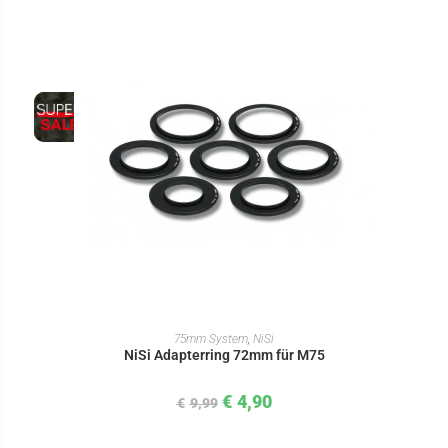
IN DEN WARENKORB
75mm System
,
NiSi
NiSi Adapterring 72mm für M75
€
4,90
€
9,99