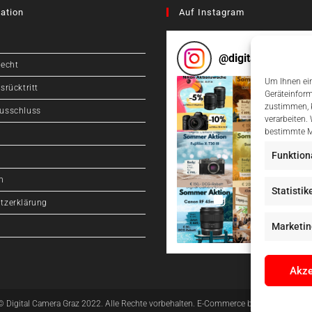
ation
Auf Instagram
@
digitalcameragr
recht
Um Ihnen ein
srücktritt
Geräteinform
zustimmen, k
usschluss
verarbeiten.
bestimmte M
Funktion
m
Statistik
tzerklärung
Marketin
Akze
© Digital Camera Graz 2022. Alle Rechte vorbehalten. E-Commerce by
pathways digit