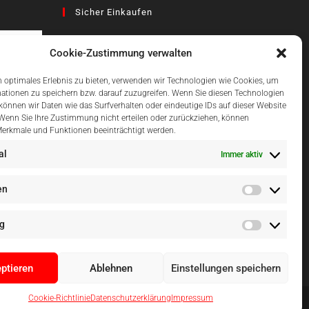
Sicher Einkaufen
Cookie-Zustimmung verwalten
az
 optimales Erlebnis zu bieten, verwenden wir Technologien wie Cookies, um
ationen zu speichern bzw. darauf zuzugreifen. Wenn Sie diesen Technologien
önnen wir Daten wie das Surfverhalten oder eindeutige IDs auf dieser Website
Einfach Online Bezahlen
 Wenn Sie Ihre Zustimmung nicht erteilen oder zurückziehen, können
erkmale und Funktionen beeinträchtigt werden.
al
Immer aktiv
en
g
ptieren
Ablehnen
Einstellungen speichern
Cookie-Richtlinie
Datenschutzerklärung
Impressum
al, Mallorca