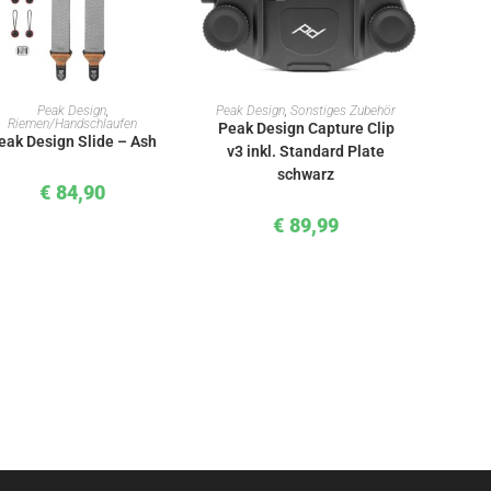
IN DEN WARENKORB
IN DEN WARENKORB
Peak Design
,
Peak Design
,
Sonstiges Zubehör
Riemen/Handschlaufen
Peak Design Capture Clip
eak Design Slide – Ash
v3 inkl. Standard Plate
schwarz
€
84,90
€
89,99