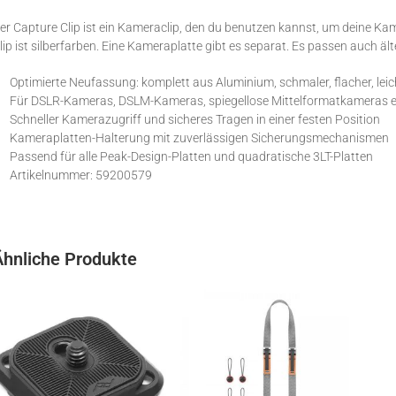
er Capture Clip ist ein Kameraclip, den du benutzen kannst, um deine Kam
lip ist silberfarben. Eine Kameraplatte gibt es separat. Es passen auch äl
Optimierte Neufassung: komplett aus Aluminium, schmaler, flacher, leic
Für DSLR-Kameras, DSLM-Kameras, spiegellose Mittelformatkameras e
Schneller Kamerazugriff und sicheres Tragen in einer festen Position
Kameraplatten-Halterung mit zuverlässigen Sicherungsmechanismen
Passend für alle Peak-Design-Platten und quadratische 3LT-Platten
Artikelnummer:
59200579
Ähnliche Produkte