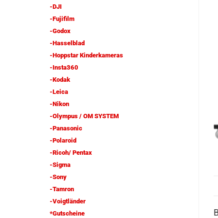
-DJI
-Fujifilm
-Godox
-Hasselblad
-Hoppstar Kinderkameras
-Insta360
-Kodak
-Leica
-Nikon
-Olympus / OM SYSTEM
-Panasonic
-Polaroid
-Ricoh/ Pentax
-Sigma
-Sony
-Tamron
-Voigtländer
*Gutscheine