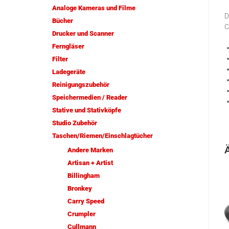
Analoge Kameras und Filme
D
Bücher
C
Drucker und Scanner
Ferngläser
Filter
Ladegeräte
Reinigungszubehör
Speichermedien / Reader
Stative und Stativköpfe
Studio Zubehör
Taschen/Riemen/Einschlagtücher
Andere Marken
Artisan + Artist
Billingham
Bronkey
Carry Speed
Crumpler
Cullmann