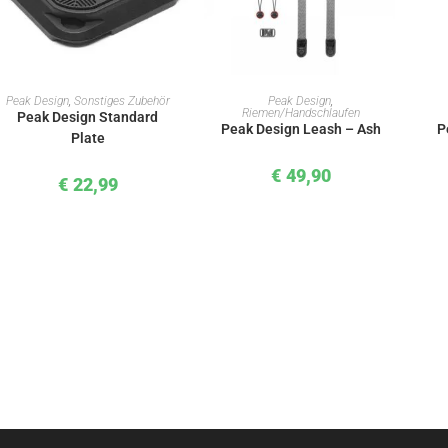
IN DEN WARENKORB
IN DEN WARENKORB
Peak Design
,
Sonstiges Zubehör
Peak Design
,
Riemen/Handschlaufen
Peak Design Standard
Peak Design Leash – Ash
P
Plate
€
49,90
€
22,99