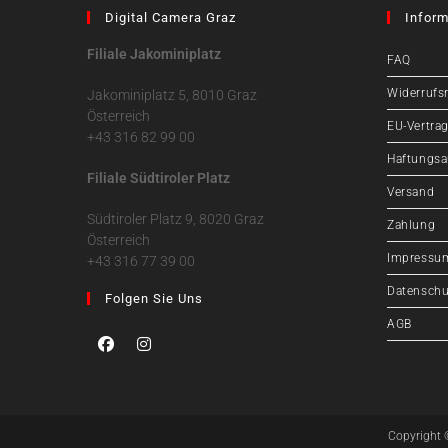
Digital Camera Graz
Inform
Filiale Jakominiplatz
FAQ
Widerrufs
Jakominiplatz 5, 8010 Graz
Österreich
EU-Vertrag
+43 316 82 99 00
Haftungsa
Filiale Südtiroler Platz
Versand
Südtiroler Platz 9, 8020 Graz
Zahlung
Österreich
Impressu
+43 316 77 39 00
Datenschu
Folgen Sie Uns
AGB
Copyright 