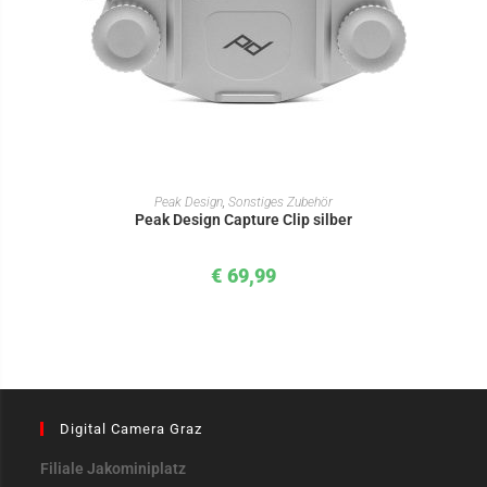
IN DEN WARENKORB
Peak Design
,
Sonstiges Zubehör
Peak Design Capture Clip silber
€
69,99
Digital Camera Graz
Filiale Jakominiplatz