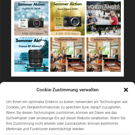
Sicher Einkaufen
Cookie-Zustimmung verwalten
Um Ihnen ein optimales Erlebnis zu bieten, verwenden wir Technologien wie
Cookies, um Geräteinformationen zu speichern bzw. darauf zuzugreifen.
Wenn Sie diesen Technologien zustimmen, können wir Daten wie das
Surfverhalten oder eindeutige IDs auf dieser Website verarbeiten. Wenn Sie
Ihre Zustimmung nicht erteilen oder zurückziehen, können bestimmte
Merkmale und Funktionen beeinträchtigt werden.
Einfach Online Bezahlen