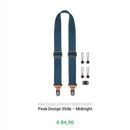
IN DEN WARENKORB
Peak Design
,
Riemen/Handschlaufen
Peak Design Slide – Midnight
€
84,90