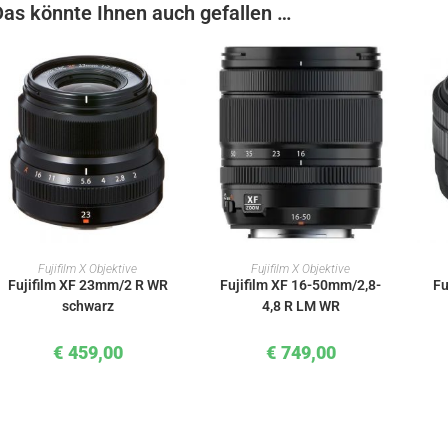
Das könnte Ihnen auch gefallen …
IN DEN WARENKORB
IN DEN WARENKORB
Fujifilm X Objektive
Fujifilm X Objektive
Fujifilm XF 23mm/2 R WR
Fujifilm XF 16-50mm/2,8-
Fu
schwarz
4,8 R LM WR
€
459,00
€
749,00