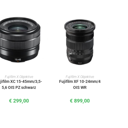
IN DEN WARENKORB
IN DEN WARENKORB
Fujifilm X Objektive
Fujifilm X Objektive
jifilm XC 15-45mm/3,5-
Fujifilm XF 10-24mm/4
5,6 OIS PZ schwarz
OIS WR
€
299,00
€
899,00