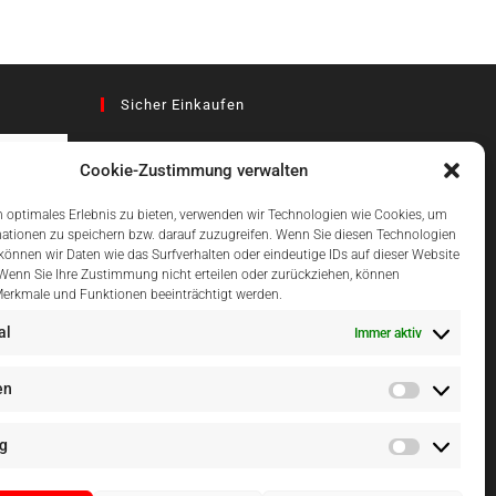
Sicher Einkaufen
Cookie-Zustimmung verwalten
az
 optimales Erlebnis zu bieten, verwenden wir Technologien wie Cookies, um
ationen zu speichern bzw. darauf zuzugreifen. Wenn Sie diesen Technologien
önnen wir Daten wie das Surfverhalten oder eindeutige IDs auf dieser Website
Einfach Online Bezahlen
 Wenn Sie Ihre Zustimmung nicht erteilen oder zurückziehen, können
erkmale und Funktionen beeinträchtigt werden.
al
Immer aktiv
en
g