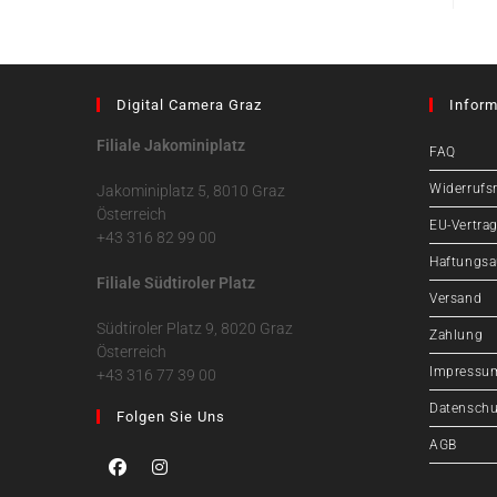
Digital Camera Graz
Inform
Filiale Jakominiplatz
FAQ
Widerrufs
Jakominiplatz 5, 8010 Graz
Österreich
EU-Vertrag
+43 316 82 99 00
Haftungsa
Filiale Südtiroler Platz
Versand
Südtiroler Platz 9, 8020 Graz
Zahlung
Österreich
Impressu
+43 316 77 39 00
Datenschu
Folgen Sie Uns
AGB