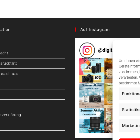
ation
Auf Instagram
@
digitalcameragr
recht
Um Ihnen ein
srücktritt
Geräteinform
zustimmen, k
usschluss
verarbeiten.
bestimmte M
Funktion
m
Statistik
tzerklärung
Marketin