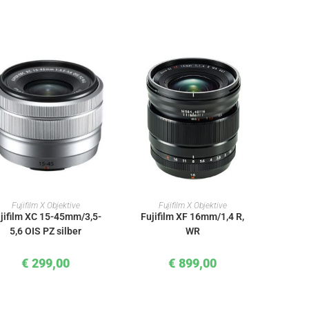
IN DEN WARENKORB
IN DEN WARENKORB
Fujifilm X Objektive
Fujifilm X Objektive
jifilm XC 15-45mm/3,5-
Fujifilm XF 16mm/1,4 R,
5,6 OIS PZ silber
WR
€
299,00
€
899,00