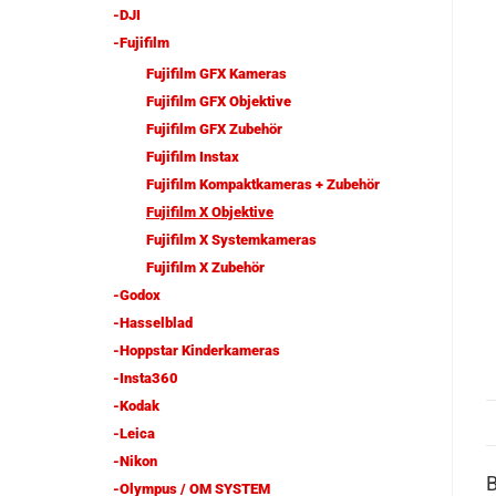
-DJI
-Fujifilm
Fujifilm GFX Kameras
Fujifilm GFX Objektive
Fujifilm GFX Zubehör
Fujifilm Instax
Fujifilm Kompaktkameras + Zubehör
Fujifilm X Objektive
Fujifilm X Systemkameras
Fujifilm X Zubehör
-Godox
-Hasselblad
-Hoppstar Kinderkameras
-Insta360
-Kodak
-Leica
-Nikon
-Olympus / OM SYSTEM