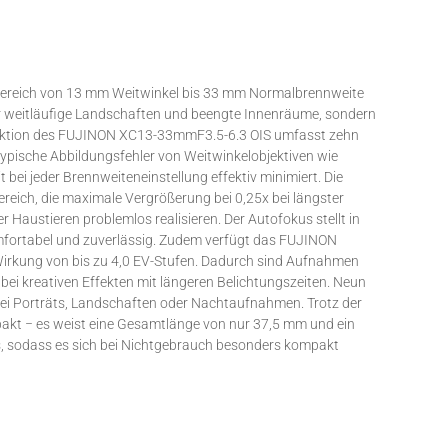
reich von 13 mm Weitwinkel bis 33 mm Normalbrennweite
ür weitläufige Landschaften und beengte Innenräume, sondern
struktion des FUJINON XC13-33mmF3.5-6.3 OIS umfasst zehn
Typische Abbildungsfehler von Weitwinkelobjektiven wie
ei jeder Brennweiteneinstellung effektiv minimiert. Die
reich, die maximale Vergrößerung bei 0,25x bei längster
austieren problemlos realisieren. Der Autofokus stellt in
mfortabel und zuverlässig. Zudem verfügt das FUJINON
 Wirkung von bis zu 4,0 EV-Stufen. Dadurch sind Aufnahmen
bei kreativen Effekten mit längeren Belichtungszeiten. Neun
ei Porträts, Landschaften oder Nachtaufnahmen. Trotz der
akt − es weist eine Gesamtlänge von nur 37,5 mm und ein
, sodass es sich bei Nichtgebrauch besonders kompakt