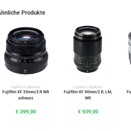
Ähnliche Produkte
IN DEN WARENKORB
IN DEN WARENKORB
Fujifilm X Objektive
Fujifilm X Objektive
Fujifilm XF 35mm/2 R WR
Fujifilm XF 90mm/2 R, LM,
Fu
schwarz
WR
€
399,00
€
939,00