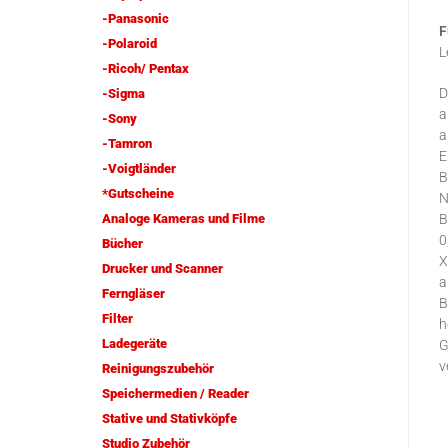
-Panasonic
F
-Polaroid
L
-Ricoh/ Pentax
D
-Sigma
a
-Sony
a
-Tamron
E
-Voigtländer
B
*Gutscheine
N
Analoge Kameras und Filme
B
0
Bücher
X
Drucker und Scanner
a
Ferngläser
B
Filter
h
Ladegeräte
G
v
Reinigungszubehör
Speichermedien / Reader
Stative und Stativköpfe
Studio Zubehör