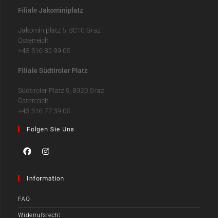
Filiale Jakominiplatz
Jakominiplatz 5, 8010 Graz
Österreich
+43 316 82 99 00
Filiale Südtiroler Platz
Südtiroler Platz 9, 8020 Graz
Österreich
+43 316 77 39 00
Folgen Sie Uns
Information
FAQ
Widerrufsrecht