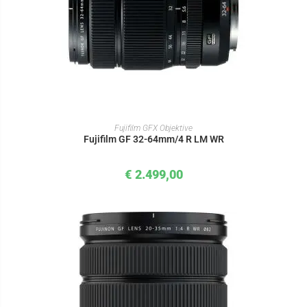
IN DEN WARENKORB
Fujifilm GFX Objektive
Fujifilm GF 32-64mm/4 R LM WR
€
2.499,00