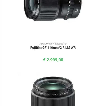
IN DEN WARENKORB
Fujifilm GFX Objektive
Fujifilm GF 110mm/2 R LM WR
€
2.999,00