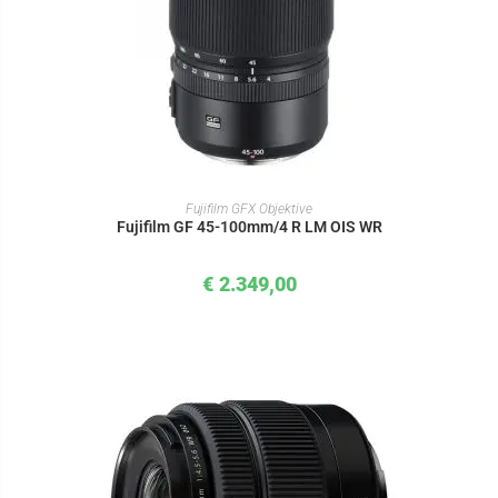
IN DEN WARENKORB
Fujifilm GFX Objektive
Fujifilm GF 45-100mm/4 R LM OIS WR
€
2.349,00