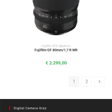
IN DEN WARENKORB
Fujifilm GFX Objektive
Fujifilm GF 80mm/1,7 R WR
€
2.299,00
1
2
Digital Camera Graz