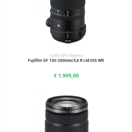
IN DEN WARENKORB
Fujifilm GFX Objektive
Fujifilm GF 100-200mm/5,6 R LM OIS WR
€
1.909,00