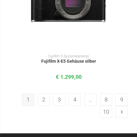
IN DEN WARENKORB
Fujifilm X Systemkameras
Fujifilm X-E5 Gehäuse silber
€
1.299,00
1
2
3
4
…
8
9
10