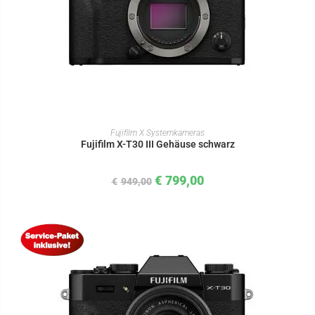
IN DEN WARENKORB
Fujifilm X Systemkameras
Fujifilm X-T30 III Gehäuse schwarz
€
799,00
€
949,00