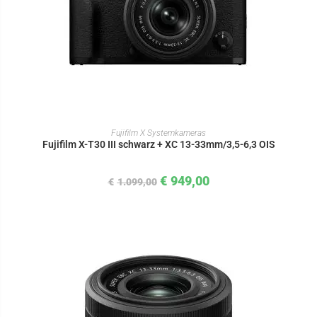
IN DEN WARENKORB
Fujifilm X Systemkameras
Fujifilm X-T30 III schwarz + XC 13-33mm/3,5-6,3 OIS
€
949,00
€
1.099,00