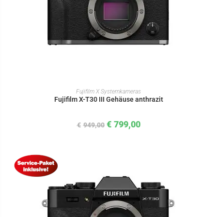
IN DEN WARENKORB
Fujifilm X Systemkameras
Fujifilm X-T30 III Gehäuse anthrazit
€
799,00
€
949,00