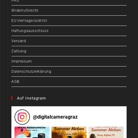
FAQ
Widerrufsrecht
EU-Vertragsrücktritt
Haftungsausschluss
Versand
Zahlung
Impressum
Datenschutzerklärung
AGB
Auf Instagram
@
digitalcameragraz