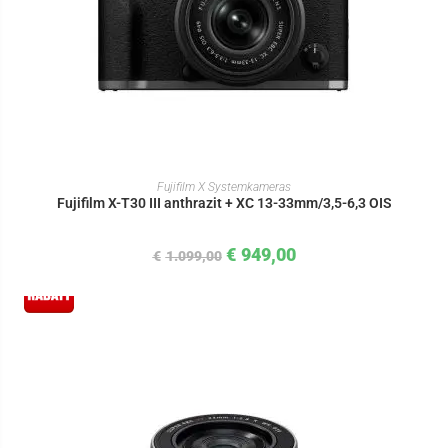
IN DEN WARENKORB
Fujifilm X Systemkameras
Fujifilm X-T30 III anthrazit + XC 13-33mm/3,5-6,3 OIS
€
949,00
€
1.099,00