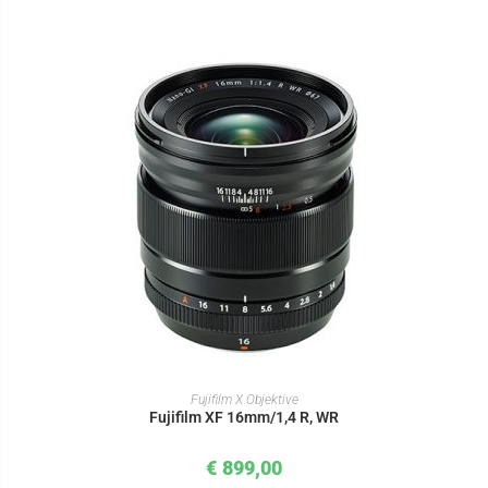
IN DEN WARENKORB
Fujifilm X Objektive
Fujifilm XF 16mm/1,4 R, WR
€
899,00