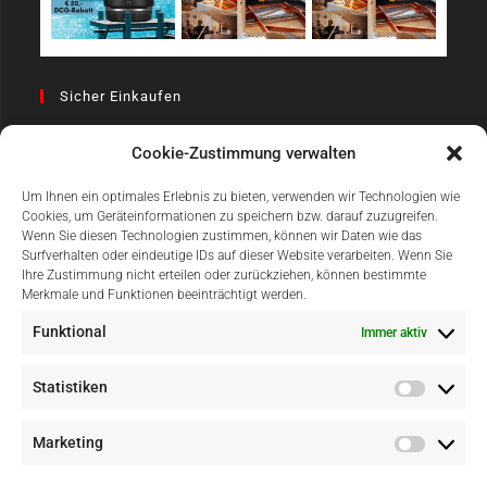
Sicher Einkaufen
Cookie-Zustimmung verwalten
Um Ihnen ein optimales Erlebnis zu bieten, verwenden wir Technologien wie
Cookies, um Geräteinformationen zu speichern bzw. darauf zuzugreifen.
Wenn Sie diesen Technologien zustimmen, können wir Daten wie das
Surfverhalten oder eindeutige IDs auf dieser Website verarbeiten. Wenn Sie
Einfach Online Bezahlen
Ihre Zustimmung nicht erteilen oder zurückziehen, können bestimmte
Merkmale und Funktionen beeinträchtigt werden.
Funktional
Immer aktiv
Statistiken
Marketing