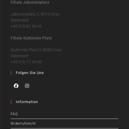
Filiale Jakominiplatz
Jakominiplatz 5, 8010 Graz
Österreich
+43 316 82 99 00
Filiale Südtiroler Platz
Südtiroler Platz 9, 8020 Graz
Österreich
+43 316 77 39 00
Folgen Sie Uns
Information
FAQ
Widerrufsrecht