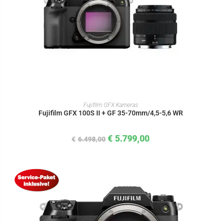
IN DEN WARENKORB
Fujifilm GFX Kameras
Fujifilm GFX 100S II + GF 35-70mm/4,5-5,6 WR
€
5.799,00
€
6.498,00