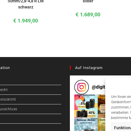
50mm/2,8-4,8 R LM
silber
schwarz
€
1.689,00
€
1.949,00
ation
Auf Instagram
@
digitalcameragr
recht
Um Ihnen ein
srücktritt
Geräteinform
zustimmen, k
usschluss
verarbeiten.
bestimmte M
Funktion