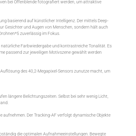
iven bei Offenblende fotografiert werden, um attraktive
g basierend auf künstlicher Intelligenz. Der mittels Deep-
 nur Gesichter und Augen von Menschen, sondern hält auch
 Drohnen*5 zuverlässig im Fokus.
 natürliche Farbwiedergabe und kontrastreiche Tonalität. Es
Filme passend zur jeweiligen Motivszene gewählt werden
ohe Auflösung des 40,2-Megapixel-Sensors zunutze macht, um
fen längere Belichtungszeiten. Selbst bei sehr wenig Licht,
Hand.
unde aufnehmen. Der Tracking-AF verfolgt dynamische Objekte
bständig die optimalen Aufnahmeeinstellungen. Bewegte