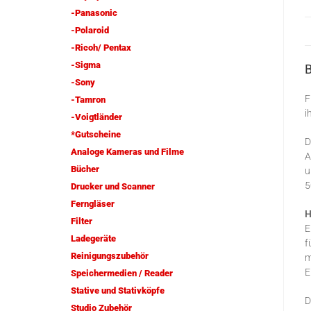
-Panasonic
-Polaroid
-Ricoh/ Pentax
-Sigma
-Sony
F
-Tamron
i
-Voigtländer
*Gutscheine
D
Analoge Kameras und Filme
A
Bücher
u
5
Drucker und Scanner
Ferngläser
H
Filter
E
Ladegeräte
f
Reinigungszubehör
m
E
Speichermedien / Reader
Stative und Stativköpfe
D
Studio Zubehör