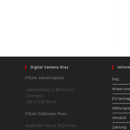
Digital Camera Graz
Inform
Filiale Jakominiplatz
FAQ
Widerrufs
Jakominiplatz 5, 8010 Graz
Österreich
EU-Vertrag
+43 316 82 99 00
Haftungsa
Filiale Südtiroler Platz
Versand
Südtiroler Platz 9, 8020 Graz
Zahlung