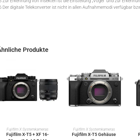
5 Zur Erkennung von Insekten ist die Einstellung „Vogel“ und zur Erkennu
6 Der digitale Telekonverter ist nicht in allen Aufnahmemodi verfügbar bz
Ähnliche Produkte
IN DEN WARENKORB
IN DEN WARENKORB
Fujifilm X Systemkameras
Fujifilm X Systemkameras
Fujifilm X-T5 + XF 16-
Fujifilm X-T5 Gehäuse
F