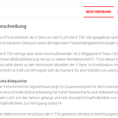
BESCHREIBUNG
Beschreibung
UJIFILM erweitert die X Serie um die FUJIFILM X-T50. Die spiegellose Sy
hr kompaktes Gehäuse sowie die legendäre Farbwiedergabetechnologie 
ie X-T50 verfügt über einen hochauflösenden 40,2 Megapixel X-Trans CMO
chsen-Bildstabilisierung mit bis zu sieben Blendenstufen*2. Trotz dieser
nd zählt damit zu den leichtesten Modellen der X Serie. In Kombinatio
0mmF2.8-4.8R LM WR eignet sich die Kamera für eine Vielzahl von unters
ohe Bildqualität
in fortschrittlicher Algorithmus sorgt im Zusammenspiel mit dem rückwä
ür eine schnelle Bildverarbeitung mit hoher Detailschärfe und verbessert
ehr Licht auf den Sensor gelangt und eine Standard-Empfindlichkeit von IS
mpfindlichkeit zur Verfügung stand.*4
er elektronische Verschluss der X-T50 gestattet ultrakurze Belichtungsz