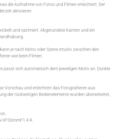
was die Aufnahme von Fotos und Filmen erleichtert. Der
rzeit aktivieren.
ckelt und optimiert. Abgerundete Kanten und ein
 Handhabung.
 kann je nach Motiv oder Szene intuitiv zwischen den
ieren wie beim Filmen.
tzes passt sich automatisch dem jeweiligen Motiv an. Dunkle
ise Vorschau und erleichtert das Fotografieren aus
ung der rückseitigen Bedienelemente wurden überarbeitet,
ion.
NON XF35mmF1.4 R.