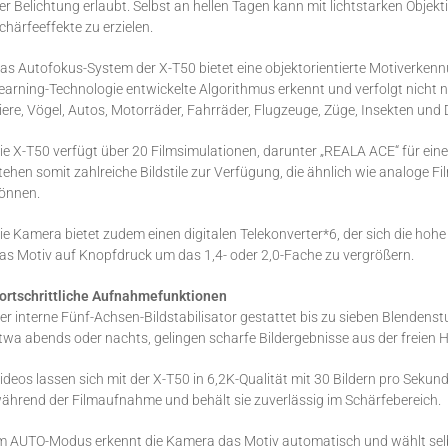
er Belichtung erlaubt. Selbst an hellen Tagen kann mit lichtstarken Objekt
chärfeeffekte zu erzielen.
as Autofokus-System der X-T50 bietet eine objektorientierte Motiverkennun
earning-Technologie entwickelte Algorithmus erkennt und verfolgt nicht
iere, Vögel, Autos, Motorräder, Fahrräder, Flugzeuge, Züge, Insekten und
ie X-T50 verfügt über 20 Filmsimulationen, darunter „REALA ACE“ für eine
tehen somit zahlreiche Bildstile zur Verfügung, die ähnlich wie analoge 
önnen.
ie Kamera bietet zudem einen digitalen Telekonverter*6, der sich die h
as Motiv auf Knopfdruck um das 1,4- oder 2,0-Fache zu vergrößern.
ortschrittliche Aufnahmefunktionen
er interne Fünf-Achsen-Bildstabilisator gestattet bis zu sieben Blendenstu
twa abends oder nachts, gelingen scharfe Bildergebnisse aus der freien 
ideos lassen sich mit der X-T50 in 6,2K-Qualität mit 30 Bildern pro Sek
ährend der Filmaufnahme und behält sie zuverlässig im Schärfebereich.
m AUTO-Modus erkennt die Kamera das Motiv automatisch und wählt sel