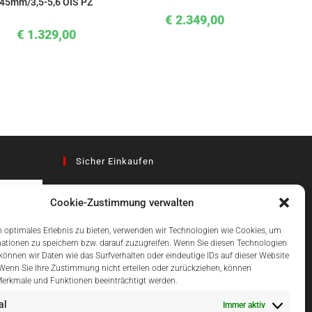
45mm/3,5-5,6 OIS PZ
€
2.349,00
€
1.329,00
Sicher Einkaufen
Cookie-Zustimmung verwalten
az
 optimales Erlebnis zu bieten, verwenden wir Technologien wie Cookies, um
ationen zu speichern bzw. darauf zuzugreifen. Wenn Sie diesen Technologien
önnen wir Daten wie das Surfverhalten oder eindeutige IDs auf dieser Website
Einfach Online Bezahlen
 Wenn Sie Ihre Zustimmung nicht erteilen oder zurückziehen, können
erkmale und Funktionen beeinträchtigt werden.
al
Immer aktiv