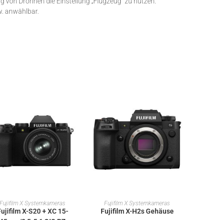
ng von Drohnen die Einstellung „Flugzeug” zu nutzen.
w. anwählbar.
IN DEN WARENKORB
IN DEN WARENKORB
Fujifilm X Systemkameras
Fujifilm X Systemkameras
ujifilm X-S20 + XC 15-
Fujifilm X-H2s Gehäuse