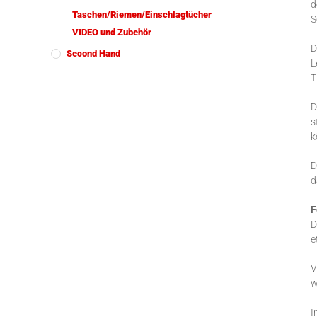
d
Taschen/Riemen/Einschlagtücher
S
VIDEO und Zubehör
D
Second Hand
L
T
D
s
k
D
d
F
D
e
V
w
I