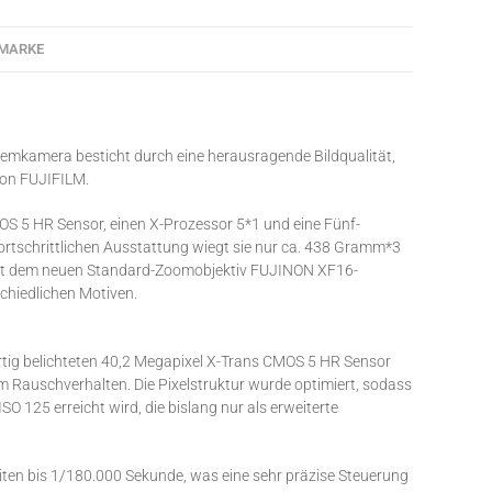
MARKE
stemkamera besticht durch eine herausragende Bildqualität,
von FUJIFILM.
S 5 HR Sensor, einen X-Prozessor 5*1 und eine Fünf-
 fortschrittlichen Ausstattung wiegt sie nur ca. 438 Gramm*3
n mit dem neuen Standard-Zoomobjektiv FUJINON XF16-
chiedlichen Motiven.
rtig belichteten 40,2 Megapixel X-Trans CMOS 5 HR Sensor
em Rauschverhalten. Die Pixelstruktur wurde optimiert, sodass
O 125 erreicht wird, die bislang nur als erweiterte
eiten bis 1/180.000 Sekunde, was eine sehr präzise Steuerung