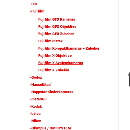
-DJI
-Fujifilm
Fujifilm GFX Kameras
Fujifilm GFX Objektive
Fujifilm GFX Zubehör
Fujifilm Instax
Fujifilm Kompaktkameras + Zubehör
Fujifilm X Objektive
Fujifilm X Systemkameras
Fujifilm X Zubehör
-Godox
-Hasselblad
-Hoppstar Kinderkameras
-Insta360
-Kodak
-Leica
-Nikon
-Olympus / OM SYSTEM