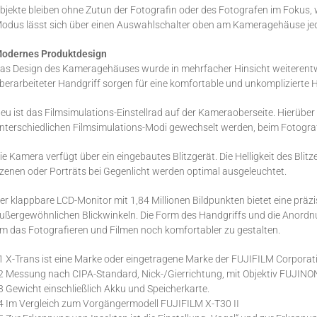
bjekte bleiben ohne Zutun der Fotografin oder des Fotografen im Fokus, 
odus lässt sich über einen Auswahlschalter oben am Kameragehäuse jede
odernes Produktdesign
as Design des Kameragehäuses wurde in mehrfacher Hinsicht weiterentwi
berarbeiteter Handgriff sorgen für eine komfortable und unkomplizierte
eu ist das Filmsimulations-Einstellrad auf der Kameraoberseite. Hierüber
nterschiedlichen Filmsimulations-Modi gewechselt werden, beim Fotograf
ie Kamera verfügt über ein eingebautes Blitzgerät. Die Helligkeit des Bli
zenen oder Porträts bei Gegenlicht werden optimal ausgeleuchtet.
er klappbare LCD-Monitor mit 1,84 Millionen Bildpunkten bietet eine präz
ußergewöhnlichen Blickwinkeln. Die Form des Handgriffs und die Anordn
m das Fotografieren und Filmen noch komfortabler zu gestalten.
1 X-Trans ist eine Marke oder eingetragene Marke der FUJIFILM Corporat
2 Messung nach CIPA-Standard, Nick-/Gierrichtung, mit Objektiv FUJI
3 Gewicht einschließlich Akku und Speicherkarte.
4 Im Vergleich zum Vorgängermodell FUJIFILM X-T30 II