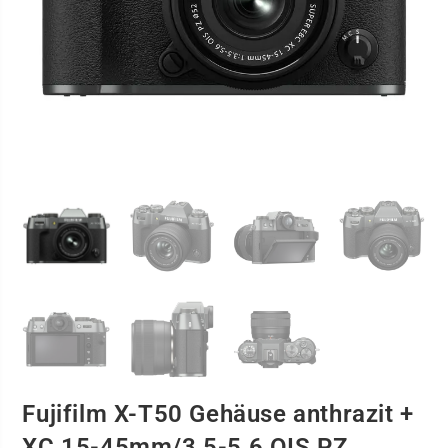
Fujifilm X-T50 Gehäuse anthrazit +
XC 15-45mm/3,5-5,6 OIS PZ