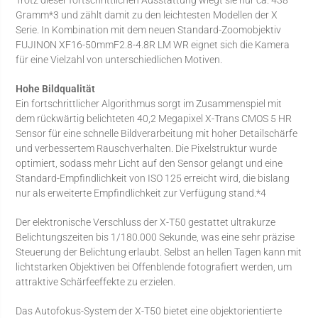
Gramm*3 und zählt damit zu den leichtesten Modellen der X
Serie. In Kombination mit dem neuen Standard-Zoomobjektiv
FUJINON XF16-50mmF2.8-4.8R LM WR eignet sich die Kamera
für eine Vielzahl von unterschiedlichen Motiven.
Hohe Bildqualität
Ein fortschrittlicher Algorithmus sorgt im Zusammenspiel mit
dem rückwärtig belichteten 40,2 Megapixel X-Trans CMOS 5 HR
Sensor für eine schnelle Bildverarbeitung mit hoher Detailschärfe
und verbessertem Rauschverhalten. Die Pixelstruktur wurde
optimiert, sodass mehr Licht auf den Sensor gelangt und eine
Standard-Empfindlichkeit von ISO 125 erreicht wird, die bislang
nur als erweiterte Empfindlichkeit zur Verfügung stand.*4
Der elektronische Verschluss der X-T50 gestattet ultrakurze
Belichtungszeiten bis 1/180.000 Sekunde, was eine sehr präzise
Steuerung der Belichtung erlaubt. Selbst an hellen Tagen kann mit
lichtstarken Objektiven bei Offenblende fotografiert werden, um
attraktive Schärfeeffekte zu erzielen.
Das Autofokus-System der X-T50 bietet eine objektorientierte