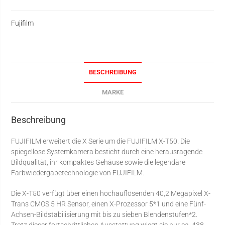
Fujifilm
BESCHREIBUNG
MARKE
Beschreibung
FUJIFILM erweitert die X Serie um die FUJIFILM X-T50. Die
spiegellose Systemkamera besticht durch eine herausragende
Bildqualität, ihr kompaktes Gehäuse sowie die legendäre
Farbwiedergabetechnologie von FUJIFILM.
Die X-T50 verfügt über einen hochauflösenden 40,2 Megapixel X-
Trans CMOS 5 HR Sensor, einen X-Prozessor 5*1 und eine Fünf-
Achsen-Bildstabilisierung mit bis zu sieben Blendenstufen*2.
Trotz dieser fortschrittlichen Ausstattung wiegt sie nur ca. 438