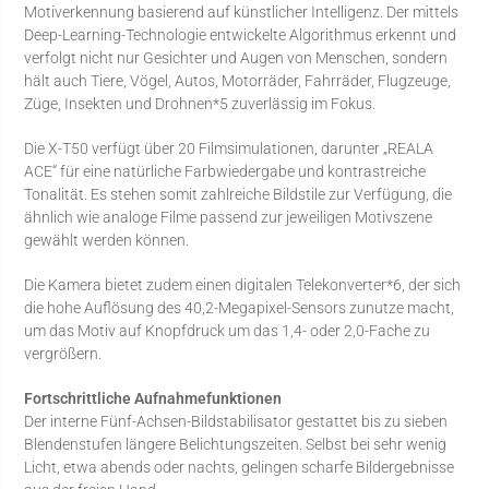
Motiverkennung basierend auf künstlicher Intelligenz. Der mittels
Deep-Learning-Technologie entwickelte Algorithmus erkennt und
verfolgt nicht nur Gesichter und Augen von Menschen, sondern
hält auch Tiere, Vögel, Autos, Motorräder, Fahrräder, Flugzeuge,
Züge, Insekten und Drohnen*5 zuverlässig im Fokus.
Die X-T50 verfügt über 20 Filmsimulationen, darunter „REALA
ACE“ für eine natürliche Farbwiedergabe und kontrastreiche
Tonalität. Es stehen somit zahlreiche Bildstile zur Verfügung, die
ähnlich wie analoge Filme passend zur jeweiligen Motivszene
gewählt werden können.
Die Kamera bietet zudem einen digitalen Telekonverter*6, der sich
die hohe Auflösung des 40,2-Megapixel-Sensors zunutze macht,
um das Motiv auf Knopfdruck um das 1,4- oder 2,0-Fache zu
vergrößern.
Fortschrittliche Aufnahmefunktionen
Der interne Fünf-Achsen-Bildstabilisator gestattet bis zu sieben
Blendenstufen längere Belichtungszeiten. Selbst bei sehr wenig
Licht, etwa abends oder nachts, gelingen scharfe Bildergebnisse