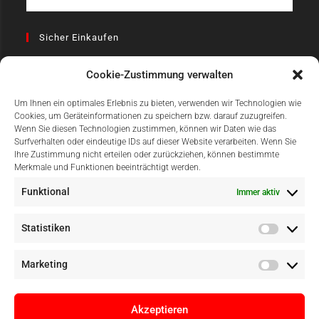
Sicher Einkaufen
Cookie-Zustimmung verwalten
Um Ihnen ein optimales Erlebnis zu bieten, verwenden wir Technologien wie
Cookies, um Geräteinformationen zu speichern bzw. darauf zuzugreifen.
Wenn Sie diesen Technologien zustimmen, können wir Daten wie das
Surfverhalten oder eindeutige IDs auf dieser Website verarbeiten. Wenn Sie
Einfach Online Bezahlen
Ihre Zustimmung nicht erteilen oder zurückziehen, können bestimmte
Merkmale und Funktionen beeinträchtigt werden.
Funktional
Immer aktiv
Statistiken
Marketing
Akzeptieren