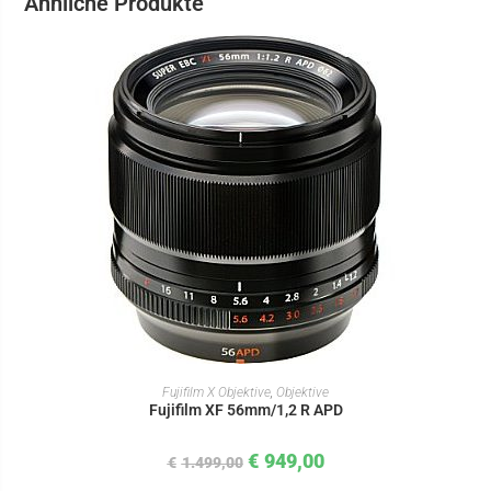
Ähnliche Produkte
IN DEN WARENKORB
Fujifilm X Objektive
,
Objektive
Fujifilm XF 56mm/1,2 R APD
€
949,00
€
1.499,00