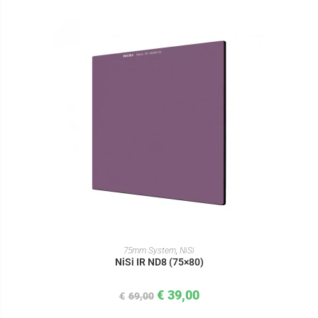
IN DEN WARENKORB
75mm System
,
NiSi
NiSi IR ND8 (75×80)
€
39,00
€
69,00