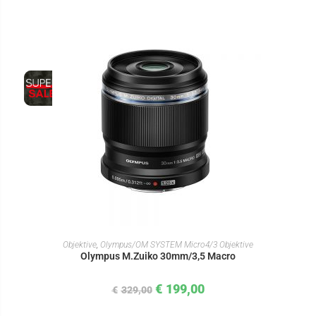
IN DEN WARENKORB
Objektive
,
Olympus/OM SYSTEM Micro4/3 Objektive
Olympus M.Zuiko 30mm/3,5 Macro
€
199,00
€
329,00