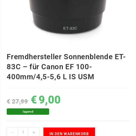
Fremdhersteller Sonnenblende ET-
83C – für Canon EF 100-
400mm/4,5-5,6 L IS USM
€
9,00
€
27,99
lagernd
-
+
IN DEN WARENKORB