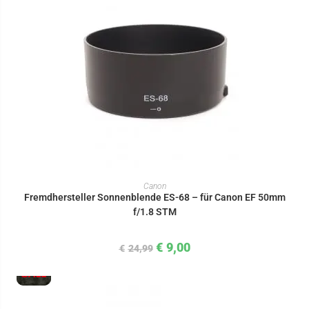
IN DEN WARENKORB
Canon
Fremdhersteller Sonnenblende ES-68 – für Canon EF 50mm
f/1.8 STM
€
9,00
€
24,99