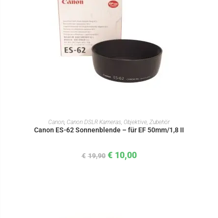
IN DEN WARENKORB
Canon
,
Canon DSLR Kameras, Objektive, Zubehör
Canon ES-62 Sonnenblende – für EF 50mm/1,8 II
€
10,00
€
19,90