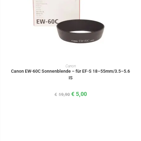
IN DEN WARENKORB
Canon
Canon EW-60C Sonnenblende – für EF-S 18–55mm/3.5–5.6
IS
€
5,00
€
19,90