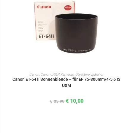
IN DEN WARENKORB
Canon
,
Canon DSLR Kameras, Objektive, Zubehör
Canon ET-64 II Sonnenblende – für EF 75-300mm/4-5,6 IS
USM
€
10,00
€
35,90