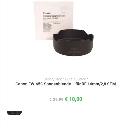
IN DEN WARENKORB
Canon
,
Canon EOS R-Zubehör
Canon EW-65C Sonnenblende – für RF 16mm/2,8 STM
€
10,00
€
29,99