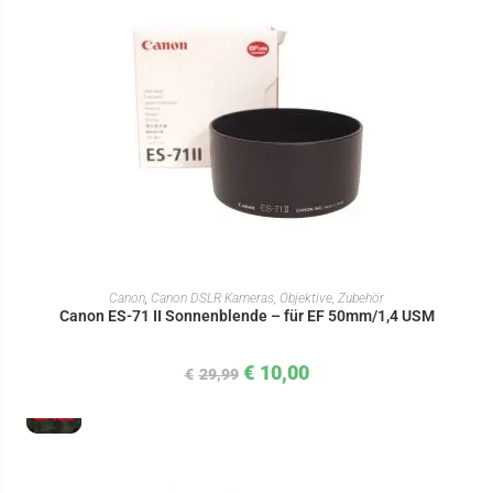
IN DEN WARENKORB
Canon
,
Canon DSLR Kameras, Objektive, Zubehör
Canon ES-71 II Sonnenblende – für EF 50mm/1,4 USM
€
10,00
€
29,99