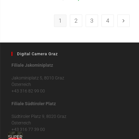
1
2
3
4
Digital Camera Graz
Filiale Jakominiplatz
Jakominiplatz 5, 8010 Graz
Österreich
+43 316 82 99 00
Filiale Südtiroler Platz
Südtiroler Platz 9, 8020 Graz
Österreich
+43 316 77 39 00