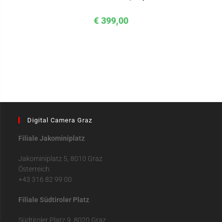
€
399,00
Digital Camera Graz
Filiale Jakominiplatz
Jakominiplatz 5, 8010 Graz
Österreich
+43 316 82 99 00
Filiale Südtiroler Platz
Südtiroler Platz 9, 8020 Graz