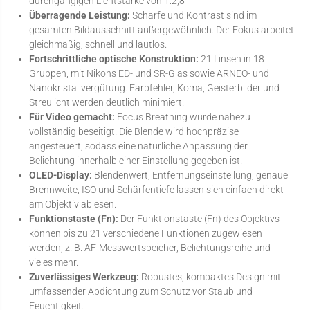
durchgängigen Lichtstärke von 1:2,8
Überragende Leistung:
Schärfe und Kontrast sind im
gesamten Bildausschnitt außergewöhnlich. Der Fokus arbeitet
gleichmäßig, schnell und lautlos.
Fortschrittliche optische Konstruktion:
21 Linsen in 18
Gruppen, mit Nikons ED- und SR-Glas sowie ARNEO- und
Nanokristallvergütung. Farbfehler, Koma, Geisterbilder und
Streulicht werden deutlich minimiert.
Für Video gemacht:
Focus Breathing wurde nahezu
vollständig beseitigt. Die Blende wird hochpräzise
angesteuert, sodass eine natürliche Anpassung der
Belichtung innerhalb einer Einstellung gegeben ist.
OLED-Display:
Blendenwert, Entfernungseinstellung, genaue
Brennweite, ISO und Schärfentiefe lassen sich einfach direkt
am Objektiv ablesen.
Funktionstaste (Fn):
Der Funktionstaste (Fn) des Objektivs
können bis zu 21 verschiedene Funktionen zugewiesen
werden, z. B. AF-Messwertspeicher, Belichtungsreihe und
vieles mehr.
Zuverlässiges Werkzeug:
Robustes, kompaktes Design mit
umfassender Abdichtung zum Schutz vor Staub und
Feuchtigkeit.