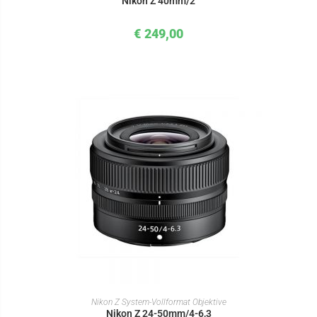
Nikon Z 40mm/2
€
249,00
IN DEN WARENKORB
Nikon Z System-Vollformat Objektive
Nikon Z 24-50mm/4-6,3