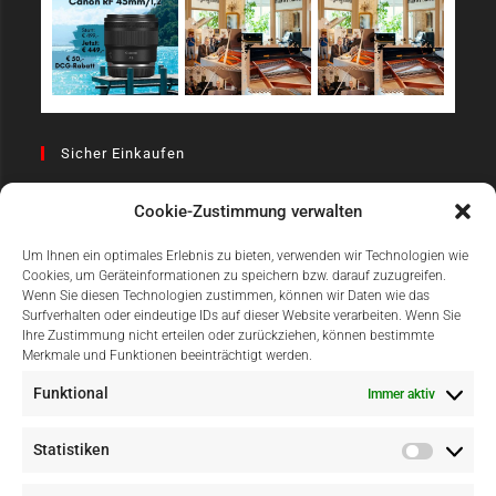
Sicher Einkaufen
Cookie-Zustimmung verwalten
Um Ihnen ein optimales Erlebnis zu bieten, verwenden wir Technologien wie
Cookies, um Geräteinformationen zu speichern bzw. darauf zuzugreifen.
Wenn Sie diesen Technologien zustimmen, können wir Daten wie das
Surfverhalten oder eindeutige IDs auf dieser Website verarbeiten. Wenn Sie
Einfach Online Bezahlen
Ihre Zustimmung nicht erteilen oder zurückziehen, können bestimmte
Merkmale und Funktionen beeinträchtigt werden.
Funktional
Immer aktiv
Statistiken