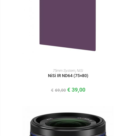
IN DEN WARENKORB
75mm System
,
NiSi
NiSi IR ND64 (75×80)
€
39,00
€
69,00