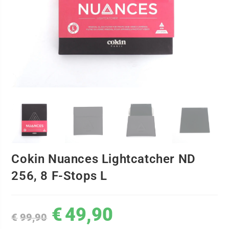
Cokin Nuances Lightcatcher ND
256, 8 F-Stops L
€
49,90
€
99,90