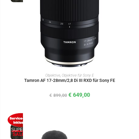
IN DEN WARENKORB
Objektive
,
Objektive für Sony E
Tamron AF 17-28mm/2,8 Di III RXD für Sony FE
€
649,00
€
899,00