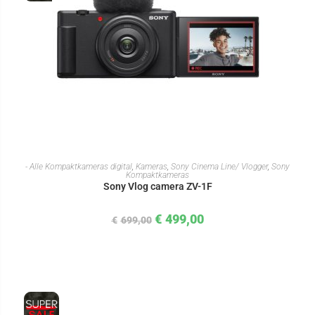
IN DEN WARENKORB
- Alle Kompaktkameras digital
,
Kameras
,
Sony Cinema Line/ Vlogger
,
Sony
Kompaktkameras
Sony Vlog camera ZV-1F
€
499,00
€
699,00