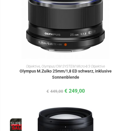
IN DEN WARENKORB
Objektive
,
Olympus/OM SYSTEM Micro4/3 Objektive
Olympus M.Zuiko 25mm/1,8 ED schwarz, inklusive
Sonnenblende
€
249,00
€
449,00