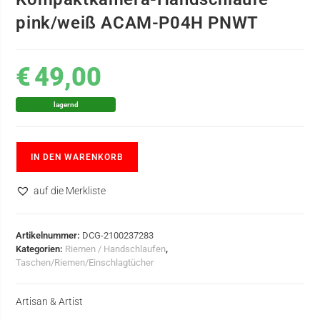
pink/weiß ACAM-P04H PNWT
€
49,00
lagernd
IN DEN WARENKORB
auf die Merkliste
Artikelnummer:
DCG-2100237283
Kategorien:
Riemen / Handschlaufen
,
Taschen/Riemen/Einschlagtücher
Artisan & Artist