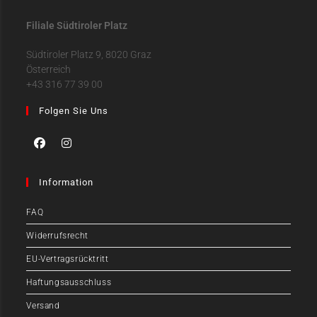
Filiale Südtiroler Platz
Südtiroler Platz 9, 8020 Graz
Österreich
+43 316 77 39 00
Folgen Sie Uns
Information
FAQ
Widerrufsrecht
EU-Vertragsrücktritt
Haftungsausschluss
Versand