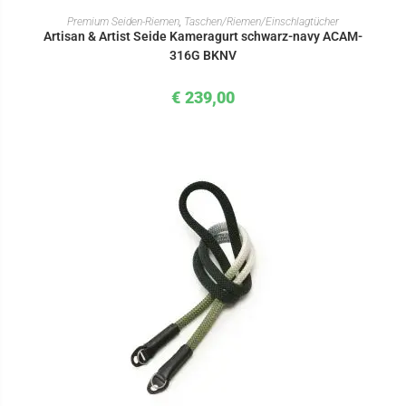
IN DEN WARENKORB
Premium Seiden-Riemen
,
Taschen/Riemen/Einschlagtücher
Artisan & Artist Seide Kameragurt schwarz-navy ACAM-
316G BKNV
€
239,00