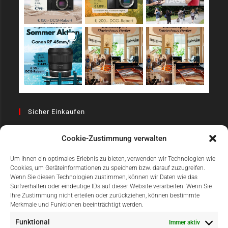
Sicher Einkaufen
Cookie-Zustimmung verwalten
Um Ihnen ein optimales Erlebnis zu bieten, verwenden wir Technologien wie
Cookies, um Geräteinformationen zu speichern bzw. darauf zuzugreifen.
Wenn Sie diesen Technologien zustimmen, können wir Daten wie das
Surfverhalten oder eindeutige IDs auf dieser Website verarbeiten. Wenn Sie
Einfach Online Bezahlen
Ihre Zustimmung nicht erteilen oder zurückziehen, können bestimmte
Merkmale und Funktionen beeinträchtigt werden.
Funktional
Immer aktiv