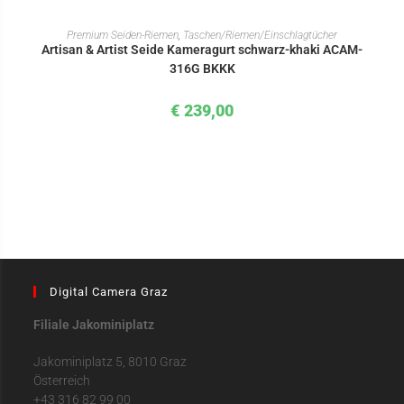
IN DEN WARENKORB
Premium Seiden-Riemen
,
Taschen/Riemen/Einschlagtücher
Artisan & Artist Seide Kameragurt schwarz-khaki ACAM-
316G BKKK
€
239,00
Digital Camera Graz
Filiale Jakominiplatz
Jakominiplatz 5, 8010 Graz
Österreich
+43 316 82 99 00