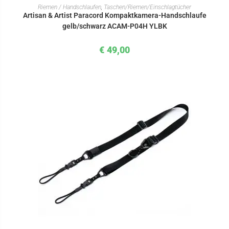
IN DEN WARENKORB
Riemen / Handschlaufen
,
Taschen/Riemen/Einschlagtücher
Artisan & Artist Paracord Kompaktkamera-Handschlaufe
gelb/schwarz ACAM-P04H YLBK
€
49,00