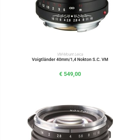
IN DEN WARENKORB
VM-Mount Leica
Voigtländer 40mm/1,4 Nokton S.C. VM
€
549,00