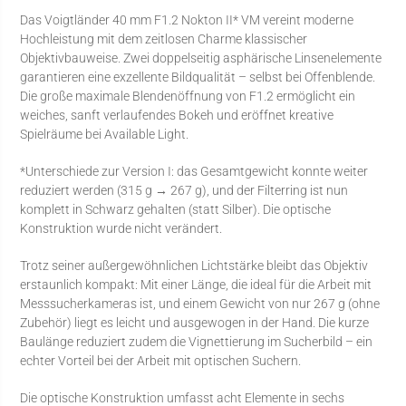
Das Voigtländer 40 mm F1.2 Nokton II* VM vereint moderne
Hochleistung mit dem zeitlosen Charme klassischer
Objektivbauweise. Zwei doppelseitig asphärische Linsenelemente
garantieren eine exzellente Bildqualität – selbst bei Offenblende.
Die große maximale Blendenöffnung von F1.2 ermöglicht ein
weiches, sanft verlaufendes Bokeh und eröffnet kreative
Spielräume bei Available Light.
*Unterschiede zur Version I: das Gesamtgewicht konnte weiter
reduziert werden (315 g → 267 g), und der Filterring ist nun
komplett in Schwarz gehalten (statt Silber). Die optische
Konstruktion wurde nicht verändert.
Trotz seiner außergewöhnlichen Lichtstärke bleibt das Objektiv
erstaunlich kompakt: Mit einer Länge, die ideal für die Arbeit mit
Messsucherkameras ist, und einem Gewicht von nur 267 g (ohne
Zubehör) liegt es leicht und ausgewogen in der Hand. Die kurze
Baulänge reduziert zudem die Vignettierung im Sucherbild – ein
echter Vorteil bei der Arbeit mit optischen Suchern.
Die optische Konstruktion umfasst acht Elemente in sechs