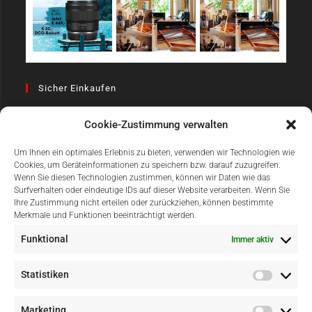
Sicher Einkaufen
Cookie-Zustimmung verwalten
Um Ihnen ein optimales Erlebnis zu bieten, verwenden wir Technologien wie
Cookies, um Geräteinformationen zu speichern bzw. darauf zuzugreifen.
Wenn Sie diesen Technologien zustimmen, können wir Daten wie das
Surfverhalten oder eindeutige IDs auf dieser Website verarbeiten. Wenn Sie
Einfach Online Bezahlen
Ihre Zustimmung nicht erteilen oder zurückziehen, können bestimmte
Merkmale und Funktionen beeinträchtigt werden.
Funktional
Immer aktiv
Statistiken
Marketing