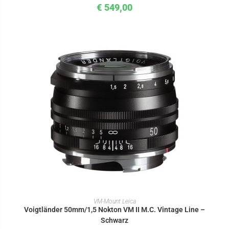
€
549,00
IN DEN WARENKORB
VM-Mount Leica
Voigtländer 50mm/1,5 Nokton VM II M.C. Vintage Line –
Schwarz