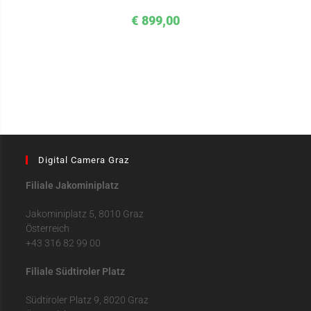
€
899,00
Digital Camera Graz
Filiale Jakominiplatz
Jakominiplatz 5, 8010 Graz
Österreich
+43 316 82 99 00
Filiale Südtiroler Platz
Südtiroler Platz 9, 8020 Graz