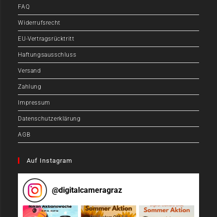
FAQ
Widerrufsrecht
EU-Vertragsrücktritt
Haftungsausschluss
Versand
Zahlung
Impressum
Datenschutzerklärung
AGB
Auf Instagram
@
digitalcameragraz