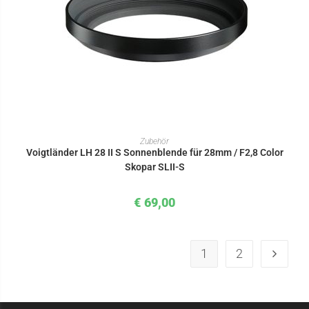
IN DEN WARENKORB
Zubehör
Voigtländer LH 28 II S Sonnenblende für 28mm / F2,8 Color
Skopar SLII-S
€
69,00
1
2