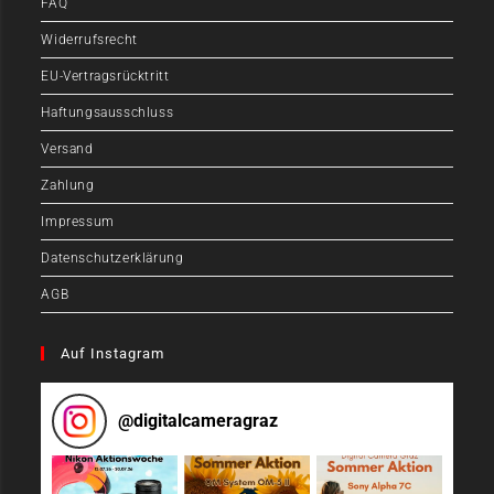
FAQ
Widerrufsrecht
EU-Vertragsrücktritt
Haftungsausschluss
Versand
Zahlung
Impressum
Datenschutzerklärung
AGB
Auf Instagram
@
digitalcameragraz