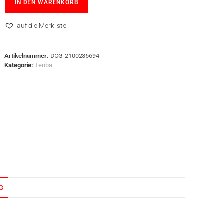
IN DEN WARENKORB
auf die Merkliste
Artikelnummer:
DCG-2100236694
Kategorie:
Tenba
G