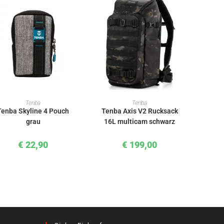
IN DEN WARENKORB
IN DEN WARENKORB
Tenba
Tenba
Tenba Skyline 4 Pouch
Tenba Axis V2 Rucksack
grau
16L multicam schwarz
€
22,90
€
199,00