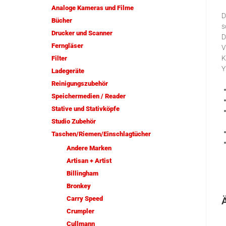
Analoge Kameras und Filme
D
Bücher
s
Drucker und Scanner
D
Ferngläser
V
K
Filter
Y
Ladegeräte
Reinigungszubehör
Speichermedien / Reader
Stative und Stativköpfe
Studio Zubehör
Taschen/Riemen/Einschlagtücher
Andere Marken
Artisan + Artist
Billingham
Bronkey
Carry Speed
Crumpler
Cullmann