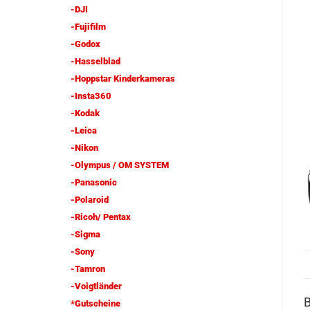
-DJI
-Fujifilm
-Godox
-Hasselblad
-Hoppstar Kinderkameras
-Insta360
-Kodak
-Leica
-Nikon
-Olympus / OM SYSTEM
-Panasonic
-Polaroid
-Ricoh/ Pentax
-Sigma
-Sony
-Tamron
-Voigtländer
*Gutscheine