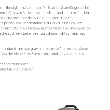
 in Ihr tägliches Abenteuer. Die Skyline 13 Umhängetasche
0mm 2.8), sowie Speicherkarten, Akkus und anderes Zubehör.
llen Herausnehmen der Ausrüstung stört. Und eine
ere persönliche Gegenstände. Der Deckel lässt sich vom
ng nicht stört. Wasserabweisende Materialien, hochwertige
asche auch bei starker Beanspruchung nicht schlapp macht.
ndet durch eine lasergravierte, eloxierte Aluminiumplakette.
Gewebe, die YKK-Reißverschlüsse und die verstärkten Nähte
behör aufzunehmen.
rkarten und Batterien.