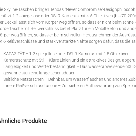
ie Skyline-Taschen bringen Tenbas “Never Compromise”-Designphilosophie
chützt 1-2 spiegellose oder DSLR-Kameras mit 4-5 Objektiven (bis 70-20
er Deckel lässt sich vom Körper weg öffnen, so dass er nicht beim schne
ordertasche mit Reißverschluss bietet Platz für ein Mobiltelefon und and
örper weg öffnen, so dass er beim schnellen Herausnehmen der Ausrüstu
KK-Reißverschlüsse und stark verstärkte Nähte sorgen dafür, dass die T
KAPAZITÄT – 1-2 spiegellose oder DSLR-Kameras mit 4-5 Objektiven.
Kameraschutz mit Stil – Klare Linien und ein attraktives Design, abgeru
Langlebigkeit und Wetterbeständigkeit – Das wasserabweisende 600D-
gewährleisten eine lange Lebensdauer.
Seitliche Netztaschen – Dehnbar, um Wasserflaschen und anderes Zu
Innere Reißverschlusstasche – Zur sicheren Aufbewahrung von Speiche
Ähnliche Produkte